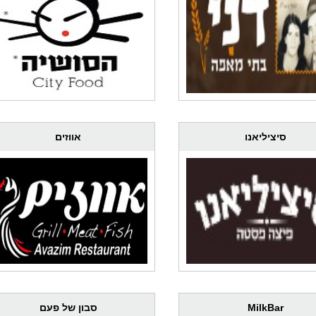
סיציליאנו
אווזים
MilkBar
סבון של פעם