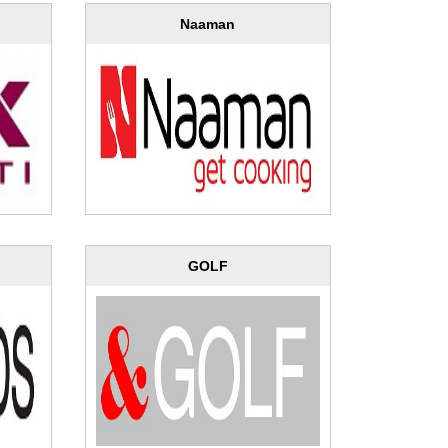
Naaman
GOLF