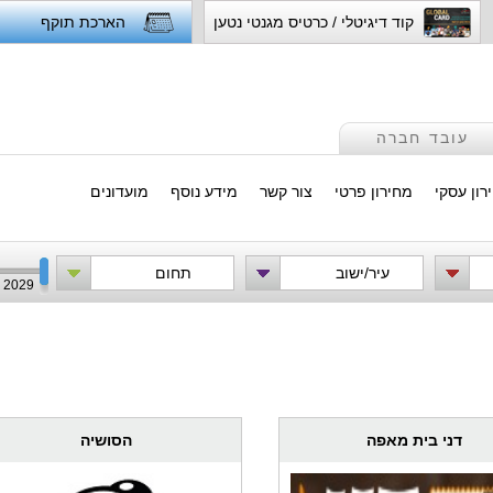
קוד דיגיטלי / כרטיס מגנטי נטען
הארכת תוקף
עובד חברה
רון עסקי
מחירון פרטי
צור קשר
מידע נוסף
מועדונים
עיר/ישוב
תחום
2029
דני בית מאפה
הסושיה