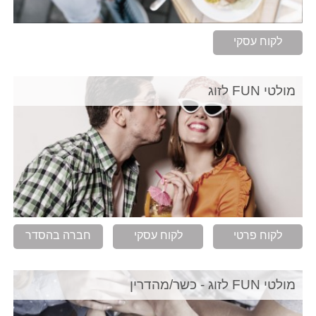
לקוח עסקי
מולטי FUN לזוג
לקוח פרטי
לקוח עסקי
חברה בהסדר
מולטי FUN לזוג - כשר/מהדרין