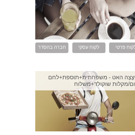
קוח פרטי
לקוח עסקי
חברה בהסדר
ִיצָצָהּ האט - משפחתית+תוספת+לחם
ם/מקלות שוקולד+משלוח