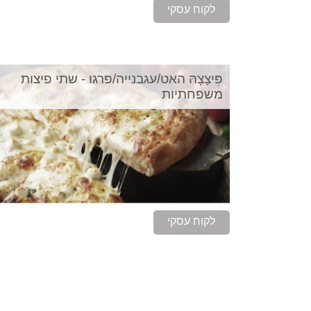
לקוח עסקי
פִּיצָצָהּ האט/עגבנייה/פרגו - שתי פיצות
משפחתיות
לקוח עסקי