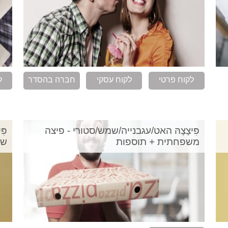
לקוח פרטי
לקוח עסקי
חברה בהסדר
ל
פִּיצָצָהּ האט/עגבנייה/שמש/סטורי - פיצה
פּ
משפחתית + תוספות
שו