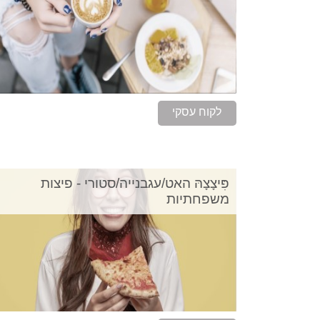
לקוח עסקי
פִּיצָצָהּ האט/עגבנייה/סטורי - פיצות
משפחתיות