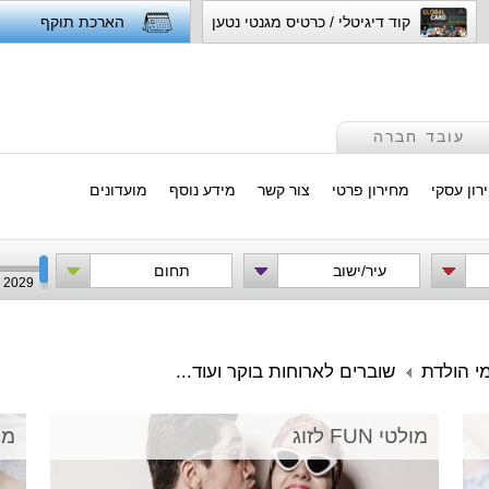
קוד דיגיטלי / כרטיס מגנטי נטען
הארכת תוקף
עובד חברה
רון עסקי
מחירון פרטי
צור קשר
מידע נוסף
מועדונים
עיר/ישוב
תחום
2029
י הולדת
שוברים לארוחות בוקר ועוד...
מולטי FUN לזוג
מולטי UN