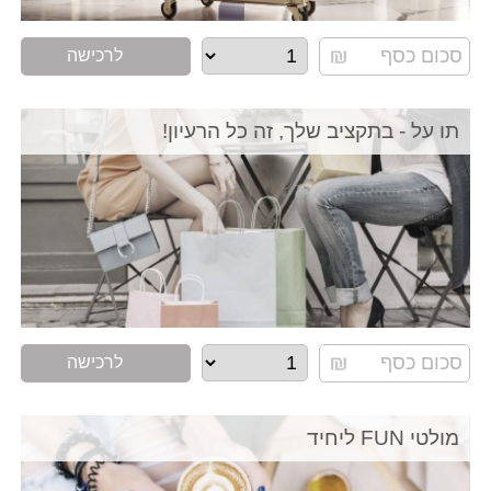
לרכישה
תו על - בתקציב שלך, זה כל הרעיון!
לרכישה
מולטי FUN ליחיד