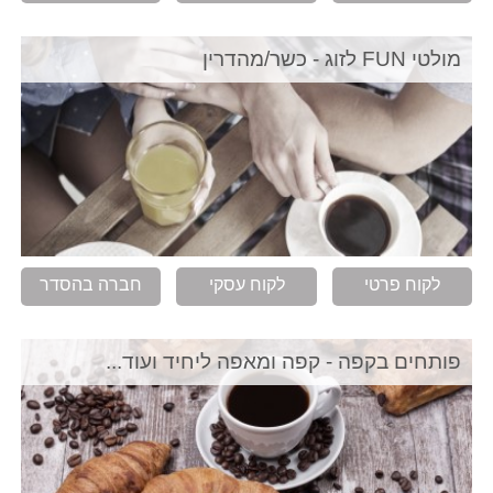
מולטי FUN לזוג - כשר/מהדרין
לקוח פרטי
לקוח עסקי
חברה בהסדר
פותחים בקפה - קפה ומאפה ליחיד ועוד...