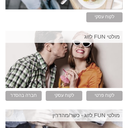
לקוח עסקי
מולטי FUN לזוג
לקוח פרטי
לקוח עסקי
חברה בהסדר
מולטי FUN לזוג - כשר/מהדרין