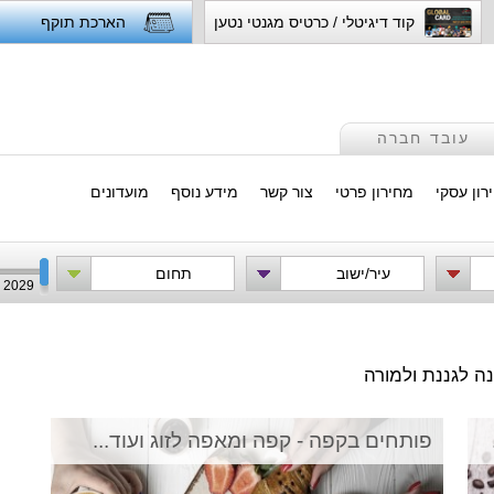
קוד דיגיטלי / כרטיס מגנטי נטען
הארכת תוקף
עובד חברה
רון עסקי
מחירון פרטי
צור קשר
מידע נוסף
מועדונים
עיר/ישוב
תחום
2029
ה לגננת ולמורה
פותחים בקפה - קפה ומאפה לזוג ועוד...