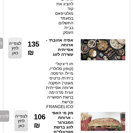
להציג את
קוד
מולטיפאס
במעמד
התשלום
בבית
העסק.
אסיה אהובתי -
135
לצפייה
לרכישה
ארוחה
לחץ
אסייתית
₪
כאן
עשירה לזוג
תו דיגיטלי
(קופון סלולרי/
מייל/ הדפסה
ביתית/ כרטיס
מגנטי) המקנה
ארוחה אסייתית
זוגית מדהימה
ברשת הסושייה
וברשת
FRANGELICO.
מק מי האפי
106
לצפייה
לרכישה
- ארוחת
לחץ
המבורגר
₪
כאן
לזוג ברשת
מקדונלד'ס