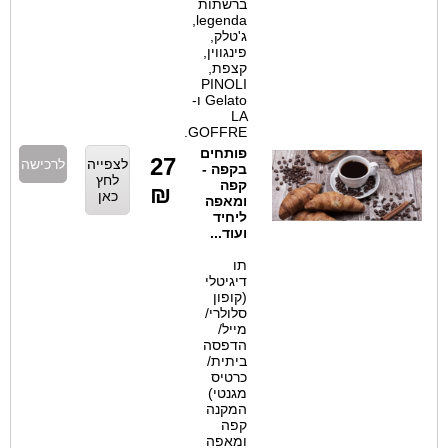
ברשתות
legenda,
ג'טלק,
פינגווין,
קצפת,
PINOLI
Gelato ו-
LA
GOFFRE.
פותחים
27
לצפייה
לרכישה
בקפה -
לחץ
קפה
₪
כאן
ומאפה
ליחיד
ועוד...
תו
דיגיטלי
(קופון
סלולרי/
מייל/
הדפסה
ביתית/
כרטיס
מגנטי)
המקנה
קפה
ומאפה