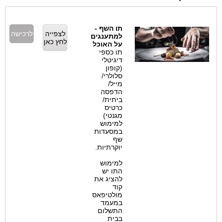
תו השף -
לצפייה
לרכישה
למתענגים
לחץ כאן
על האוכל
תו כספי
דיגיטלי
(קופון
סלולרי/
מייל/
הדפסה
ביתית/
כרטיס
מגנטי)
למימוש
במסעדות
שף
יוקרתיות.
למימוש
התו יש
להציג את
קוד
מולטיפאס
במעמד
התשלום
בבית