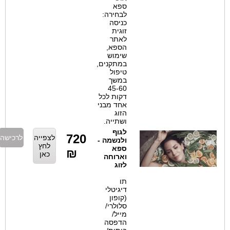
ספא
לבחירה:
כניסה
זוגית
לאתר
הספא,
שימוש
במתקנים,
טיפול
במשך
45-60
דקות לכל
אחד מבני
הזוג
ושתייה.
לגוף
720
לצפייה
לרכישה
ולנשמה -
לחץ
ספא
₪
כאן
וארוחה
לזוג
תו
דיגיטלי
(קופון
סלולרי/
מייל/
הדפסה