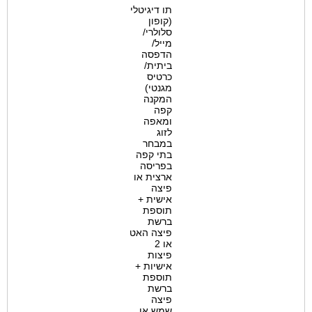
תו דיגיטלי
(קופון
סלולרי/
מייל/
הדפסה
ביתית/
כרטיס
מגנטי)
המקנה
קפה
ומאפה
לזוג
במבחר
בתי קפה
בפריסה
ארצית או
פיצה
אישית +
תוספת
ברשת
פיצה האט
או 2
פיצות
אישיות +
תוספת
ברשת
פיצה
שמש או