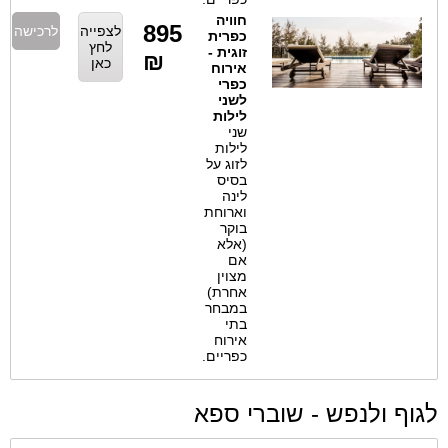
חוויה
895
לצפייה
לרכישה
כפרית
לחץ
זוגית -
₪
כאן
אירוח
כפרי
לשני
לילות
שני
לילות
לזוג על
בסיס
לינה
וארוחת
בוקר
(אלא
אם
מצוין
אחרת)
במבחר
בתי
אירוח
כפריים.
ף ולנפש - שוברי ספא