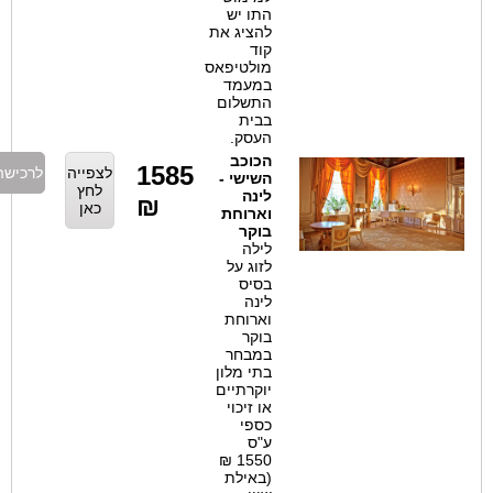
התו יש
להציג את
קוד
מולטיפאס
במעמד
התשלום
בבית
העסק.
הכוכב
1585
לצפייה
לרכישה
השישי -
לחץ
לינה
₪
כאן
וארוחת
בוקר
לילה
לזוג על
בסיס
לינה
וארוחת
בוקר
במבחר
בתי מלון
יוקרתיים
או זיכוי
כספי
ע"ס
1550 ₪
(באילת