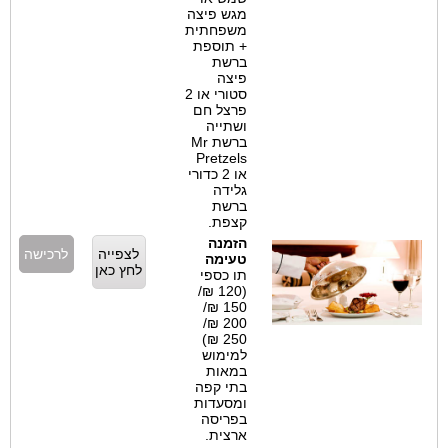
מגש פיצה
משפחתית
+ תוספת
ברשת
פיצה
סטורי או 2
פרצל חם
ושתייה
ברשת Mr
Pretzels
או 2 כדורי
גלידה
ברשת
קצפת.
הזמנה
לצפייה
לרכישה
טעימה
לחץ כאן
תו כספי
(120 ₪/
150 ₪/
200 ₪/
250 ₪)
למימוש
במאות
בתי קפה
ומסעדות
בפריסה
ארצית.