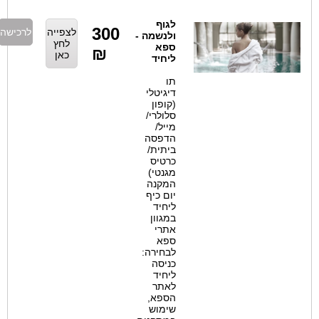
לגוף
300
לצפייה
לרכישה
ולנשמה -
לחץ
ספא
₪
כאן
ליחיד
תו
דיגיטלי
(קופון
סלולרי/
מייל/
הדפסה
ביתית/
כרטיס
מגנטי)
המקנה
יום כיף
ליחיד
במגוון
אתרי
ספא
לבחירה:
כניסה
ליחיד
לאתר
הספא,
שימוש