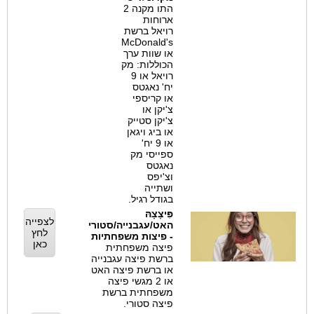
התו מקנה 2
ארוחות
רויאל ברשת
McDonald's
או שוות ערך
הכוללות: מק
רויאל או 9
יח' נאגטס
או קריספי
צ'יקן או
צ'יקן סטייק
או ביג ויגאן
או 9 יח'
ספייסי מק
נאגטס
וצ'יפס
ושתייה
בגודל רגיל.
פִּיצָצָהּ
לצפייה
האט/עגבנייה/סטורי
לחץ
- פיצות משפחתיות
כאן
פיצה משפחתית
ברשת פיצה עגבנייה
או ברשת פיצה האט
או 2 מגשי פיצה
משפחתית ברשת
פיצה סטורי.