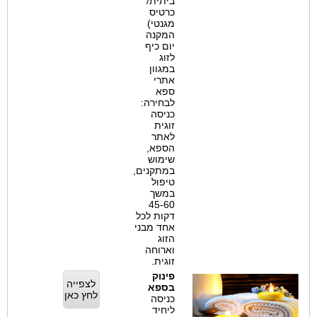
ביתית/
כרטיס
מגנטי)
המקנה
יום כיף
לזוג
במגוון
אתרי
ספא
לבחירה:
כניסה
זוגית
לאתר
הספא,
שימוש
במתקנים,
טיפול
במשך
45-60
דקות לכל
אחד מבני
הזוג
וארוחה
זוגית.
פינוק
לצפייה
בספא
לחץ כאן
כניסה
ליחיד