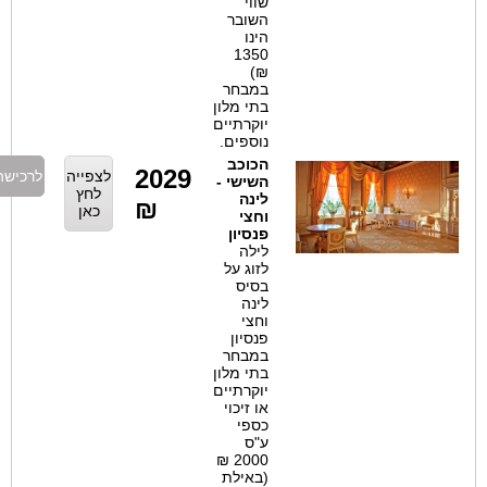
שווי
השובר
הינו
1350
₪)
במבחר
בתי מלון
יוקרתיים
נוספים.
הכוכב
2029
לצפייה
לרכישה
השישי -
לחץ
לינה
₪
כאן
וחצי
פנסיון
לילה
לזוג על
בסיס
לינה
וחצי
פנסיון
במבחר
בתי מלון
יוקרתיים
או זיכוי
כספי
ע"ס
2000 ₪
(באילת