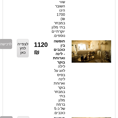
שווי
השובר
הינו
1700
₪)
במבחר
בתי מלון
יוקרתיים
נוספים.
חופשה
1120
לצפייה
לרכישה
בין
לחץ
כוכבים
₪
כאן
- לינה
וארוחת
בוקר
לילה
לזוג על
בסיס
לינה
וארוחת
בוקר
במבחר
בתי
מלון
ברמה
של כ-5
כוכבים.