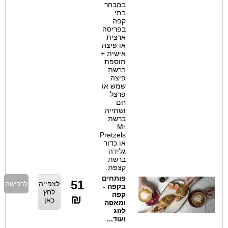
במבחר
בתי
קפה
בפריסה
ארצית
או פיצה
אישית +
תוספת
ברשת
פיצה
שמש או
פרצל
חם
ושתייה
ברשת
Mr
Pretzels
או כדור
גלידה
ברשת
קצפת.
פותחים
51
לצפייה
לרכישה
בקפה -
לחץ
קפה
₪
כאן
ומאפה
לזוג
ועוד...