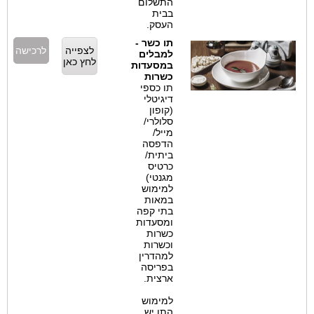
התשלום
בבית
העסק.
תו כשר -
לצפייה
לרכישה
למבלים
לחץ כאן
במסעדות
כשרות
תו כספי
דיגיטלי
(קופון
סלולרי/
מייל/
הדפסה
ביתית/
כרטיס
מגנטי)
למימוש
במאות
בתי קפה
ומסעדות
כשרות
וכשרות
למהדרין
בפריסה
ארצית.
למימוש
התו יש