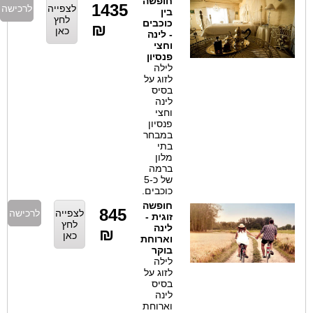
חופשה
1435
לצפייה
לרכישה
בין
לחץ
כוכבים
₪
כאן
- לינה
וחצי
פנסיון
לילה
לזוג על
בסיס
לינה
וחצי
פנסיון
במבחר
בתי
מלון
ברמה
של כ-5
כוכבים.
חופשה
845
לצפייה
לרכישה
זוגית -
לחץ
לינה
₪
כאן
וארוחת
בוקר
לילה
לזוג על
בסיס
לינה
וארוחת