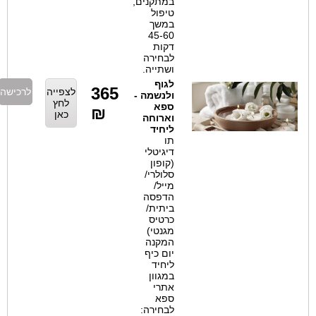
במתקנים,
טיפול
במשך
45-60
דקות
לבחירה
ושתייה.
לגוף
365
לצפייה
לרכישה
ולנשמה -
לחץ
ספא
₪
כאן
וארוחה
ליחיד
תו
דיגיטלי
(קופון
סלולרי/
מייל/
הדפסה
ביתית/
כרטיס
מגנטי)
המקנה
יום כיף
ליחיד
במגוון
אתרי
ספא
לבחירה: