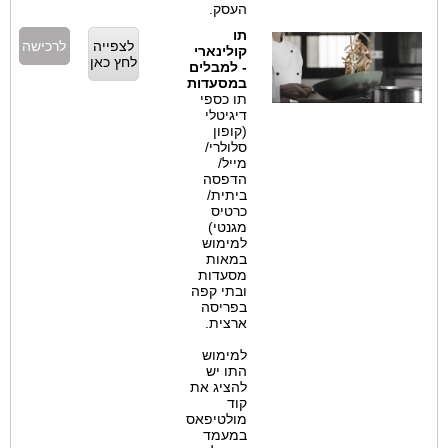
העסק.
תו
לצפייה
לרכישה
קולינארי
לחץ כאן
- למבלים
במסעדות
תו כספי
דיגיטלי
(קופון
סלולרי/
מייל/
הדפסה
ביתית/
כרטיס
מגנטי)
למימוש
במאות
מסעדות
ובתי קפה
בפריסה
ארצית.
למימוש
התו יש
להציג את
קוד
מולטיפאס
במעמד