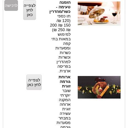
הזמנה
לצפייה
לרכישה
טעימה -
לחץ
כשר/מהדרין
כאן
תו כספי
(120 ₪/
150 ₪/ 200
₪/ 250 ₪)
למימוש
במאות בתי
קפה
ומסעדות
כשרות
וכשרות
למהדרין
בפריסה
ארצית.
ארוחת
לצפייה
גורמה
לחץ כאן
זוגית
שובר
יוקרתי
המקנה
ארוחה
זוגית
עשירה
במבחר
מסעדות
גורמה