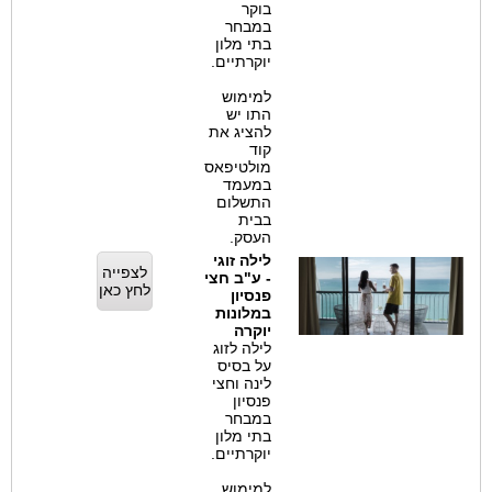
בוקר
במבחר
בתי מלון
יוקרתיים.
למימוש
התו יש
להציג את
קוד
מולטיפאס
במעמד
התשלום
בבית
העסק.
לילה זוגי
לצפייה
- ע"ב חצי
לחץ כאן
פנסיון
במלונות
יוקרה
לילה לזוג
על בסיס
לינה וחצי
פנסיון
במבחר
בתי מלון
יוקרתיים.
למימוש