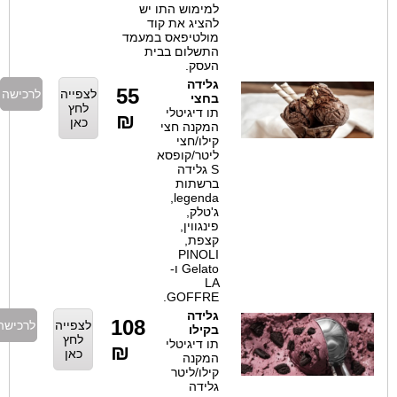
למימוש התו יש
להציג את קוד
מולטיפאס במעמד
התשלום בבית
העסק.
גלידה
55
לצפייה
לרכישה
בחצי
לחץ
תו דיגיטלי
₪
כאן
המקנה חצי
קילו/חצי
ליטר/קופסא
S גלידה
ברשתות
legenda,
ג'טלק,
פינגווין,
קצפת,
PINOLI
Gelato ו-
LA
GOFFRE.
גלידה
108
לצפייה
לרכישה
בקילו
לחץ
תו דיגיטלי
₪
כאן
המקנה
קילו/ליטר
גלידה