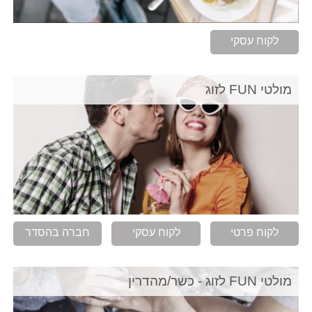
לקוח עסקי
מולטי FUN לזוג
לקוח פרטי
לקוח עסקי
חברה בהסדר
מולטי FUN לזוג - כשר/מהדרין