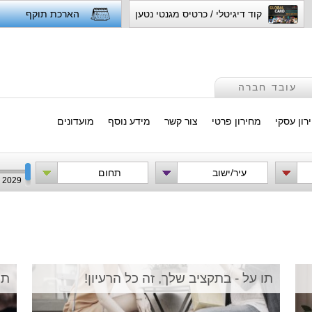
קוד דיגיטלי / כרטיס מגנטי נטען
הארכת תוקף
עובד חברה
רון עסקי
מחירון פרטי
צור קשר
מידע נוסף
מועדונים
עיר/ישוב
תחום
2029
תו על - בתקציב שלך, זה כל הרעיון!
תו