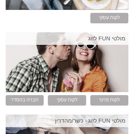
לקוח עסקי
מולטי FUN לזוג
לקוח פרטי
לקוח עסקי
חברה בהסדר
מולטי FUN לזוג - כשר/מהדרין