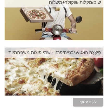
שום/מקלות שוקולד+משלוח
פִּיצָצָהּ האט/עגבנייה/פרגו - שתי פיצות משפחתיות
לקוח עסקי