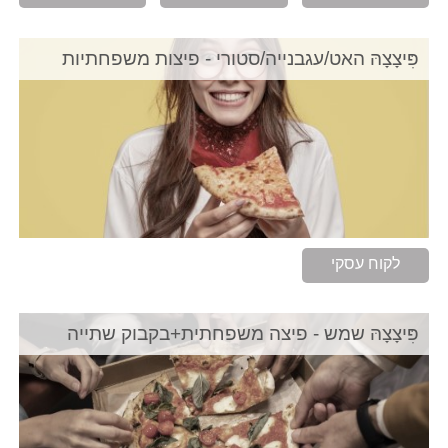
פִּיצָצָהּ האט/עגבנייה/סטורי - פיצות משפחתיות
לקוח עסקי
פִּיצָצָהּ שמש - פיצה משפחתית+בקבוק שתייה