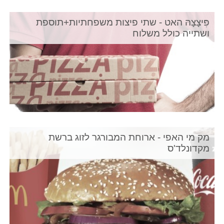
פִּיצָצָהּ האט - שתי פיצות משפחתיות+תוספת
ושתייה כולל משלוח
מק מי האפי - ארוחת המבורגר לזוג ברשת
מקדונלד'ס