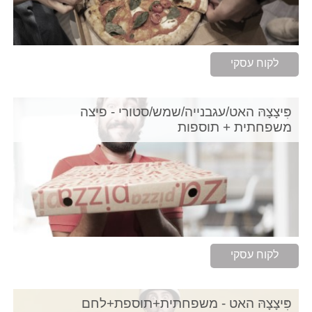
לקוח עסקי
פִּיצָצָהּ האט/עגבנייה/שמש/סטורי - פיצה
משפחתית + תוספות
לקוח עסקי
פִּיצָצָהּ האט - משפחתית+תוספת+לחם