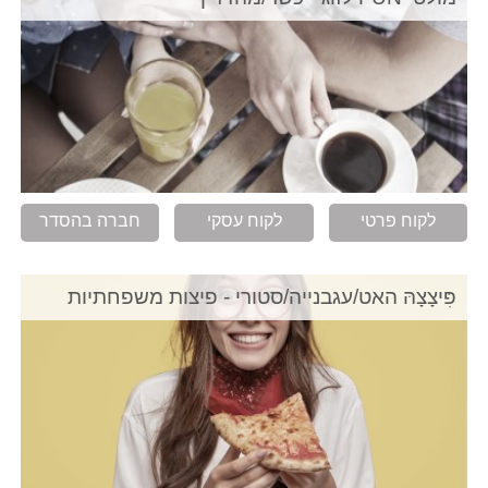
לקוח פרטי
לקוח עסקי
חברה בהסדר
פִּיצָצָהּ האט/עגבנייה/סטורי - פיצות משפחתיות