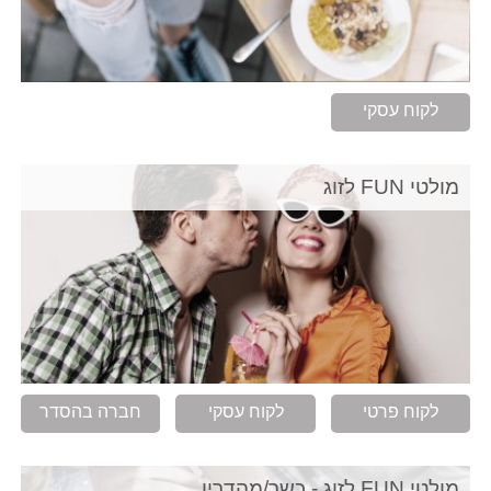
לקוח עסקי
מולטי FUN לזוג
לקוח פרטי
לקוח עסקי
חברה בהסדר
מולטי FUN לזוג - כשר/מהדרין