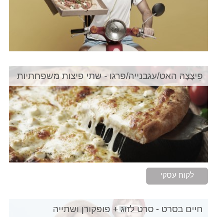
פִּיצָצָהּ האט/עגבנייה/פרגו - שתי פיצות משפחתיות
לקוח עסקי
חיים בסרט - סרט לזוג + פופקורן ושתייה