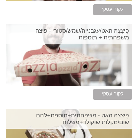
לקוח עסקי
פִּיצָצָהּ האט/עגבנייה/שמש/סטורי - פיצה
משפחתית + תוספות
לקוח עסקי
פִּיצָצָהּ האט - משפחתית+תוספת+לחם
שום/מקלות שוקולד+משלוח