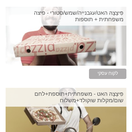
פִּיצָצָהּ האט/עגבנייה/שמש/סטורי - פיצה
משפחתית + תוספות
לקוח עסקי
פִּיצָצָהּ האט - משפחתית+תוספת+לחם
שום/מקלות שוקולד+משלוח