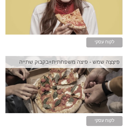
לקוח עסקי
פִּיצָצָהּ שמש - פיצה משפחתית+בקבוק שתייה
לקוח עסקי