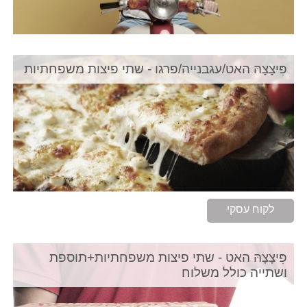
פִּיצָצָהּ האט/עגבנייה/פרגו - שתי פיצות משפחתיות
לקוח עסקי
פִּיצָצָהּ האט - שתי פיצות משפחתיות+תוספת
ושתייה כולל משלוח