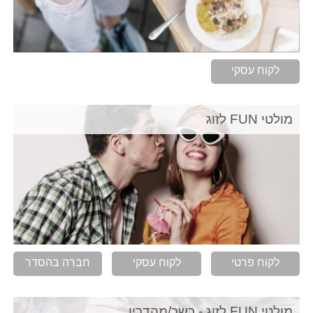
לקוח עסקי
מולטי FUN לזוג
לקוח פרטי
לקוח עסקי
חברה בהסדר
מולטי FUN לזוג - כשר/מהדרין