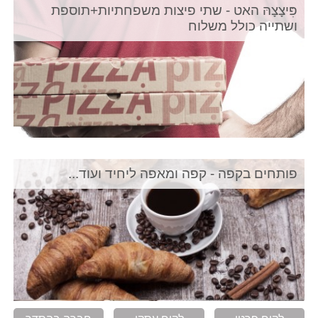
פִּיצָצָהּ האט - שתי פיצות משפחתיות+תוספת
ושתייה כולל משלוח
פותחים בקפה - קפה ומאפה ליחיד ועוד...