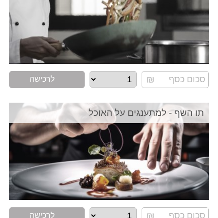
לרכישה
תו השף - למתענגים על האוכל
לרכישה