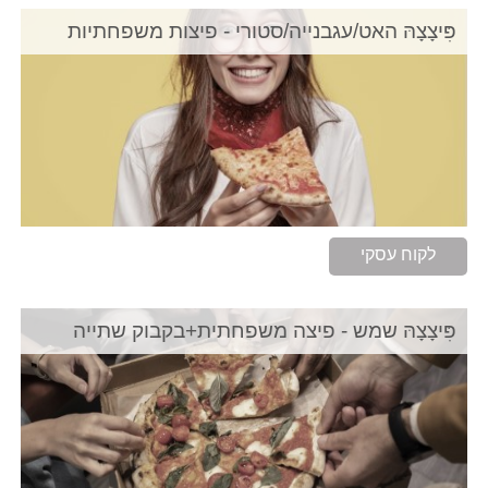
פִּיצָצָהּ האט/עגבנייה/סטורי - פיצות משפחתיות
לקוח עסקי
פִּיצָצָהּ שמש - פיצה משפחתית+בקבוק שתייה