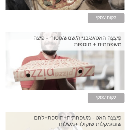
לקוח עסקי
פִּיצָצָהּ האט/עגבנייה/שמש/סטורי - פיצה
משפחתית + תוספות
לקוח עסקי
פִּיצָצָהּ האט - משפחתית+תוספת+לחם
שום/מקלות שוקולד+משלוח