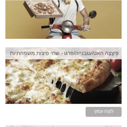
פִּיצָצָהּ האט/עגבנייה/פרגו - שתי פיצות משפחתיות
לקוח עסקי