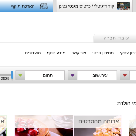
קוד דיגיטלי / כרטיס מגנטי נטען
הארכת תוקף
עובד חברה
רון עסקי
מחירון פרטי
צור קשר
מידע נוסף
מועדונים
עיר/ישוב
תחום
2029
י הולדת
ארוחה מהסרטים
אר