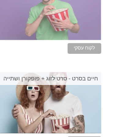
לקוח עסקי
חיים בסרט - סרט לזוג + פופקורן ושתייה