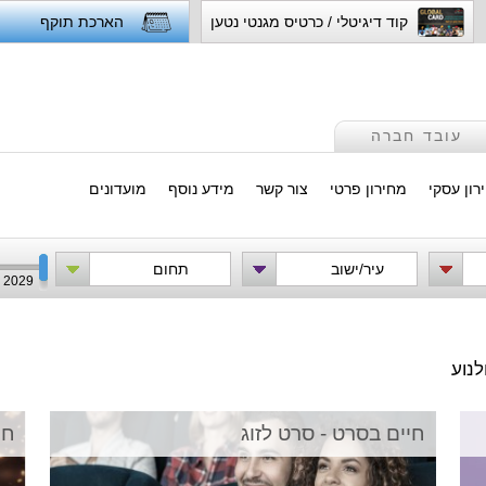
קוד דיגיטלי / כרטיס מגנטי נטען
הארכת תוקף
עובד חברה
רון עסקי
מחירון פרטי
צור קשר
מידע נוסף
מועדונים
עיר/ישוב
תחום
2029
לנוע
חיים בסרט - סרט לזוג
חי