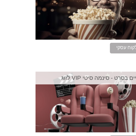
קוח עסקי
ם בסרט - סינמה סיטי VIP לזוג