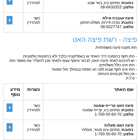
כתובת:
מתחם ביג, באר שבע
למהדרין
טלפון:
08-6430353
פיצה עגבניה אילת
כשר
כתובת:
מרכז תיירות, מפלס תחתון
למהדרין
טלפון:
08-9327747
פיצה - רשת פיצה האט
התו מקנה פיצה משפחתית.
- התו תקף בהזמנה דרך האתר או באפליקציה בלבד ולא בהזמנות טלפוניות.
- יש להיכנס לאתר פיצה האט, לבחור איסוף עצמי ולאחר מכן להקליד את מספר התו.
- התו אינו כולל משלוחים.
- התו אינו תקף שבוע לפני חג הפסח ובמהלך חול המועד.
- אין כפל מבצעים והנחות.
- ט.ל.ח.
שם האתר
כשרות
מידע
נוסף
פיצה האט קריית שמונה
כשר
כתובת:
מתחם ביג, קריית שמונה
למהדרין
טלפון:
1-700-50-60-70
פיצה האט מעלות
כשר
כתובת:
מתחם צים סנטר, מעלות
למהדרין
טלפון:
1-700-50-60-70