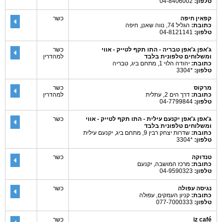
טלפון:
04-8406002
קפאין חיפה
כשר
כתובת:
הגליל 74, נווה שאנן, חיפה
טלפון:
04-8121141
ג'אפן ג'אפן טבריה - התו תקף לטייק - אווי
כשר
ומשלוחים טלפונית בלבד
למהדרין
כתובת:
יהודה הלוי 1, מתחם ביג, טבריה
טלפון:
*3304
מרקוס
כשר
כתובת:
דרך הים 2, עתלית
למהדרין
טלפון:
04-7799844
ג'אפן ג'אפן יקנעם עילית - התו תקף לטייק - אווי
כשר
ומשלוחים טלפונית בלבד
כתובת:
שדרות יצחק רבין 9, מתחם ביג, יקנעם עילית
טלפון:
*3304
טנדוקה
כשר
כתובת:
מרכז המושבה, יקנעם
טלפון:
04-9590323
נגיסה עפולה
כשר
כתובת:
קניון העמקים, עפולה
טלפון:
077-7000333
iz café
כשר