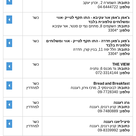
כתובת:
השמורה 2 , זכרון יעקב
טלפון:
04-6444722
ג'אפן ג'אפן אור עקיבא - התו תקף לטייק -אווי
כשר
ומשלוחים טלפונית בלבד
כתובת:
השקמים 8, מתחם נוף ים סנטר, אור עקיבא
טלפון:
*3304
ג'פאן ג'פאן חדרה - התו תקף לטייק - אווי ומשלוחים
כשר
טלפונית בלבד
כתובת:
הלל יפה 11, בניין קורן, חדרה
טלפון:
*3304
THE VIEW
כשר
כתובת:
גד מכנס 6, נתניה
טלפון:
072-3314144
Bread and Breakfast
כשר
כתובת:
ז'בוטינסקי 3, מרכז גירון, רעננה
למהדרין
טלפון:
09-7728340
גרג רעננה
כשר
כתובת:
קניון רננים, רעננה
למהדרין
טלפון:
09-7480889
סיציליאנו רעננה
כשר
כתובת:
קניון רננים, רעננה
למהדרין
טלפון:
09-8339992