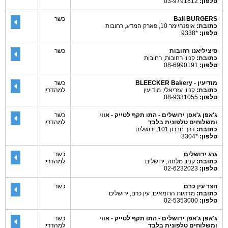
טלפון:
03-9791812
Bali BURGERS
כשר
כתובת:
אופנהיימר 10, פארק המדע, רחובות
טלפון:
*9338
סיציליאנו רחובות
כשר
כתובת:
קניון רחובות, רחובות
טלפון:
08-6990191
מודיעין - BLEECKER Bakery
כשר
כתובת:
קניון עזריאלי, מודיעין
למהדרין
טלפון:
08-9331055
ג'אפן ג'אפן ירושלים - התו תקף לטייק - אווי
כשר
ומשלוחים טלפונית בלבד
למהדרין
כתובת:
דרך חברון 101, ירושלים
טלפון:
*3304
גרג ירושלים
כשר
כתובת:
קניון מלחה, ירושלים
למהדרין
טלפון:
02-6232023
חצר עין כרם
כשר
כתובת:
מדרגות הרומאים, עין כרם, ירושלים
טלפון:
02-5353000
ג'אפן ג'אפן ירושלים - התו תקף לטייק - אווי
כשר
ומשלוחים טלפונית בלבד
למהדרין