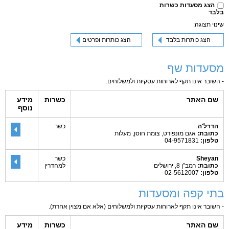
הצג מסעדות כשרות
בלבד
שינוי תצוגה:
הצג כותרות בלבד
הצג כותרות ופרטים
מסעדות שף
- השובר אינו תקף לארוחות עסקיות ולמשלוחים.
שם האתר
כשרות
מידע
נוסף
הדרל'ה
כשר
כתובת:
אגם מונפורט, צומת חוסן, מעלות
טלפון:
04-9571831
Sheyan
כשר
כתובת:
רמב”ן 8, ירושלים
למהדרין
טלפון:
02-5612007
בתי קפה ומסעדות
- השובר אינו תקף לארוחות עסקיות ולמשלוחים (אלא אם מצוין אחרת).
שם האתר
כשרות
מידע