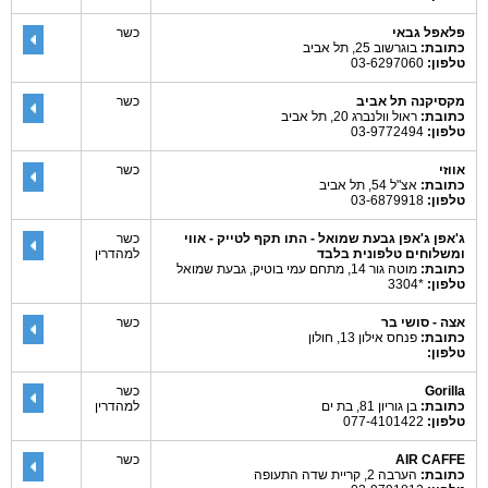
פלאפל גבאי
כשר
כתובת:
בוגרשוב 25, תל אביב
טלפון:
03-6297060
מקסיקנה תל אביב
כשר
כתובת:
ראול וולנברג 20, תל אביב
טלפון:
03-9772494
אווזי
כשר
כתובת:
אצ"ל 54, תל אביב
טלפון:
03-6879918
ג'אפן ג'אפן גבעת שמואל - התו תקף לטייק - אווי
כשר
ומשלוחים טלפונית בלבד
למהדרין
כתובת:
מוטה גור 14, מתחם עמי בוטיק, גבעת שמואל
טלפון:
*3304
אצה - סושי בר
כשר
כתובת:
פנחס אילון 13, חולון
טלפון:
Gorilla
כשר
כתובת:
בן גוריון 81, בת ים
למהדרין
טלפון:
077-4101422
AIR CAFFE
כשר
כתובת:
הערבה 2, קריית שדה התעופה