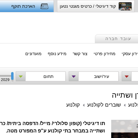
קוד דיגיטלי / כרטיס מגנטי נטען
הארכת תוקף
עובד חברה
רון עסקי
מחירון פרטי
צור קשר
מידע נוסף
מועדונים
עיר/ישוב
תחום
2029
 ושתייה
לנוע
שוברים לקולנוע
קולנוע
תו דיגיטלי (קופון סלולרי/ מייל/ הדפסה ביתית/ 
ושתייה במבחר בתי קולנוע ע"פ המפורט מטה.