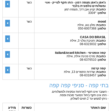
ג'אפן ג'אפן מצפה רמון - התו תקף לטייק - אווי
כשר
ומשלוחים טלפונית בלבד
כתובת:
קניון אבן דרך, מצפה רמון
טלפון:
*3304
mood
כשר
כתובת:
מלון נאו, אילת
טלפון:
050-6007368
CASA DO BRASIL
כתובת:
חטיבת גולני 3, אילת
טלפון:
08-6323032
קפה אופטימי - italian&israeli kitchen
כתובת:
מרכז פנינת אילת, אילת
טלפון:
08-6376510
קפה קרמה
כשר
כתובת:
שדרות התמרים 13, אילת
טלפון:
08-6318457
בתי קפה - סניפי קפה קפה
- השובר אינו תקף לארוחות עסקיות ולמשלוחים.
- התו אינו תקף בחול המועד סוכות ופסח.
- ניתן לממש עד 2 תווים לשולחן.
שם האתר
כשרות
מידע