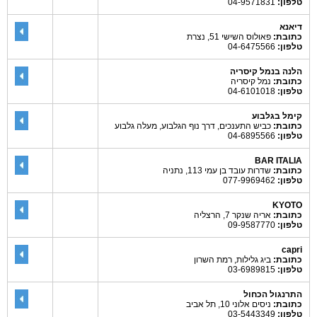
טלפון:
04-9571831
דיאנא
כתובת:
פאולוס השישי 51, נצרת
טלפון:
04-6475566
הלנה בנמל קיסריה
כתובת:
נמל קיסריה
טלפון:
04-6101018
קימל בגלבוע
כתובת:
כביש התענכים, דרך נוף הגלבוע, מעלה גלבוע
טלפון:
04-6895566
BAR ITALIA
כתובת:
שדרות עובד בן עמי 113, נתניה
טלפון:
077-9969462
KYOTO
כתובת:
אריה שנקר 7, הרצליה
טלפון:
09-9587770
capri
כתובת:
ביג גלילות, רמת השרון
טלפון:
03-6989815
התרנגול הכחול
כתובת:
ניסים אלוני 10, תל אביב
טלפון:
03-5443349