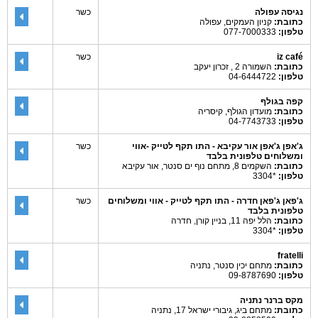
נגיסה עפולה
כשר
כתובת:
קניון העמקים, עפולה
טלפון:
077-7000333
iz café
כשר
כתובת:
השמורה 2 , זכרון יעקב
טלפון:
04-6444722
קפה בגולף
כתובת:
מועדון הגולף, קיסריה
טלפון:
04-7743733
ג'אפן ג'אפן אור עקיבא - התו תקף לטייק -אווי
כשר
ומשלוחים טלפונית בלבד
כתובת:
השקמים 8, מתחם נוף ים סנטר, אור עקיבא
טלפון:
*3304
ג'פאן ג'פאן חדרה - התו תקף לטייק - אווי ומשלוחים
כשר
טלפונית בלבד
כתובת:
הלל יפה 11, בניין קורן, חדרה
טלפון:
*3304
fratelli
כתובת:
מתחם יכין סנטר, נתניה
טלפון:
09-8787690
מקס ברנר נתניה
כתובת:
מתחם ביג, גיבורי ישראל 17, נתניה