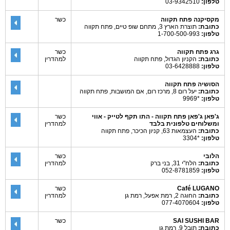
טלפון:
03-9342510
מקסיקנה פתח תקווה
כשר
כתובת:
תוצרת הארץ 3, מתחם שופ טיים, פתח תקווה
טלפון:
1-700-500-993
גרג פתח תקווה
כשר
כתובת:
הקניון הגדול, פתח תקווה
למהדרין
טלפון:
03-6428888
הסושיה פתח תקווה
כתובת:
יעל רום 8, מרכז רום, אם המושבות, פתח תקווה
טלפון:
*9969
ג'פאן ג'פאן פתח תקווה - התו תקף לטייק - אווי
כשר
ומשלוחים טלפונית בלבד
למהדרין
כתובת:
העצמאות 63, קניון הכיכר, פתח תקווה
טלפון:
*3304
הלובי
כשר
כתובת:
הלח"י 31, בני ברק
למהדרין
טלפון:
052-8781859
Café LUGANO
כשר
כתובת:
החוגה 2, רמת אפעל, רמת גן
למהדרין
טלפון:
077-4070604
SAI SUSHI BAR
כשר
כתובת:
תובל 9, רמת גן