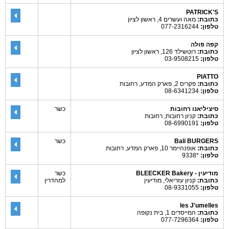
PATRICK'S
כתובת:
מאה ועשרים 4, ראשון לציון
טלפון:
077-2316244
קפה פולה
כתובת:
רוטשילד 126, ראשון לציון
טלפון:
03-9508215
PIATTO
כתובת:
פקריס 2, פארק המדע, רחובות
טלפון:
08-6341234
סיציליאנו רחובות
כשר
כתובת:
קניון רחובות, רחובות
טלפון:
08-6990191
Bali BURGERS
כשר
כתובת:
אופנהיימר 10, פארק המדע, רחובות
טלפון:
*9338
מודיעין - BLEECKER Bakery
כשר
כתובת:
קניון עזריאלי, מודיעין
למהדרין
טלפון:
08-9331055
les J'umelles
כתובת:
המייסדים 1, בית נקופה
טלפון:
077-7296364