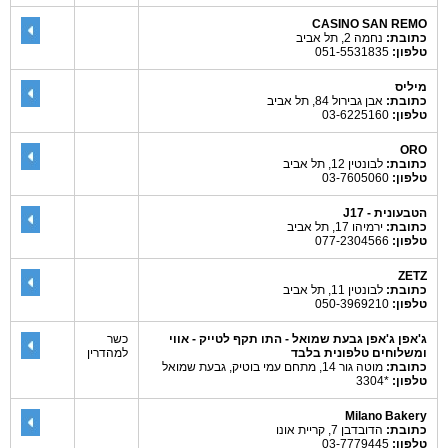
CASINO SAN REMO
כתובת:
נחמה 2, תל אביב
טלפון:
051-5531835
מיליס
כתובת:
אבן גבירול 84, תל אביב
טלפון:
03-6225160
ORO
כתובת:
לבונטין 12, תל אביב
טלפון:
03-7605060
הטבעונית - J17
כתובת:
ירמיהו 17, תל אביב
טלפון:
077-2304566
ZETZ
כתובת:
לבונטין 11, תל אביב
טלפון:
050-3969210
ג'אפן ג'אפן גבעת שמואל - התו תקף לטייק - אווי
כשר
ומשלוחים טלפונית בלבד
למהדרין
כתובת:
מוטה גור 14, מתחם עמי בוטיק, גבעת שמואל
טלפון:
*3304
Milano Bakery
כתובת:
הדובדבן 7, קריית אונו
טלפון:
03-7779445