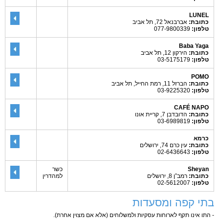
LUNEL
כתובת:
אברבנאל 72, תל אביב
טלפון:
077-9800339
Baba Yaga
כתובת:
הירקון 12, תל אביב
טלפון:
03-5175179
POMO
כתובת:
הברזל 11, רמת החייל, תל אביב
טלפון:
03-9225320
CAFÉ NAPO
כתובת:
הדובדבן 7, קריית אונו
טלפון:
03-6989819
כרמא
כתובת:
עין כרם 74, ירושלים
טלפון:
02-6436643
Sheyan
כשר
כתובת:
רמב”ן 8, ירושלים
למהדרין
טלפון:
02-5612007
בתי קפה ומסעדות
- התו אינו תקף לארוחות עסקיות ולמשלוחים (אלא אם מצוין אחרת).