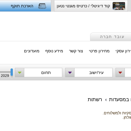
קוד דיגיטלי / כרטיס מגנטי נטען
הארכת תוקף
עובד חברה
רון עסקי
מחירון פרטי
צור קשר
מידע נוסף
מועדונים
עיר/ישוב
תחום
2029
ם במסעדות
רשתות
סקיות ולמשלוחים.