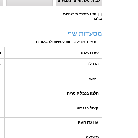
לבית, משקפיים וצעצועים
הצג מסעדות כשרות
בלבד
מסעדות שף
- התו אינו תקף לארוחות עסקיות ולמשלוחים.
שם האתר
כ
הדרל'ה
כ
דיאנא
הלנה בנמל קיסריה
קימל בגלבוע
BAR ITALIA
KYOTO