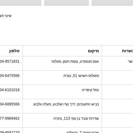
שינוי תצ
שרות
מיקום
טלפון
שר
אגם מונפורט, צומת חוסן, מעלות
04-9571831
פאולוס השישי 51, נצרת
04-6475566
נמל קיסריה
04-6101018
כביש התענכים, דרך נוף הגלבוע, מעלה גלבוע
04-6895566
שדרות עובד בן עמי 113, נתניה
77-9969462
אריה שנקר 7, הרצליה
09-9587770