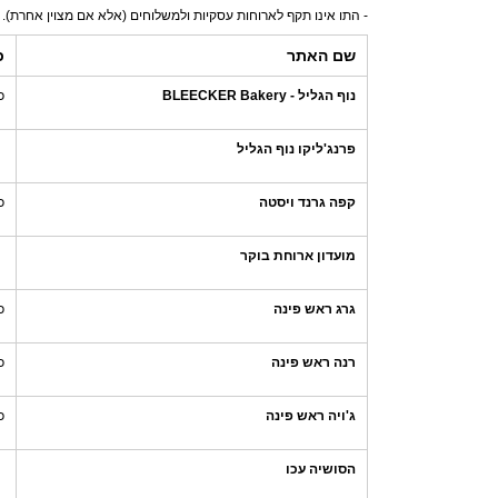
- התו אינו תקף לארוחות עסקיות ולמשלוחים (אלא אם מצוין אחרת).
שם האתר
כ
נוף הגליל - BLEECKER Bakery
כ
פרנג'ליקו נוף הגליל
קפה גרנד ויסטה
כ
מועדון ארוחת בוקר
גרג ראש פינה
כ
רנה ראש פינה
כ
ג'ויה ראש פינה
כ
הסושיה עכו