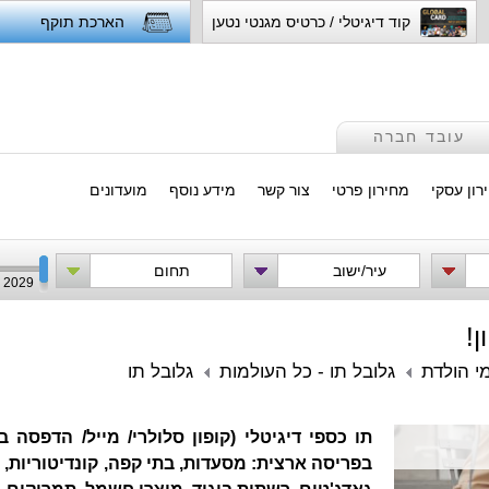
קוד דיגיטלי / כרטיס מגנטי נטען
הארכת תוקף
עובד חברה
רון עסקי
מחירון פרטי
צור קשר
מידע נוסף
מועדונים
עיר/ישוב
תחום
2029
!
י הולדת
גלובל תו - כל העולמות
גלובל תו
תו כספי דיגיטלי (קופון סלולרי/ מייל/ הדפסה
בפריסה ארצית: מסעדות, בתי קפה, קונדיטוריות, 