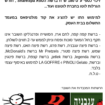
זיכוי כספי ע"ס 180 ש"ח ברשת הספא ShareSpa , חודש
הגרלות לוטו בחברת לוטונט ועוד...
למימוש התו יש להציג את קוד מולטיפאס במעמד
התשלום בבית העסק.
- ברשת קפה קפה, לחם ארז, הסושייה ופרנג'ליקו השובר אינו
תקף בחול המועד סוכות ופסח וניתן לממש עד-2 תווים לשולחן.
- ברשת פיצה עגבניה, רשת פרגו, רשת פיצה האט, רשת פיצה
שמש, רשת פיצה סטורי, Mr Pretzels ברשת McDonald's,
ברשת legenda, ברשת jetlek, ברשת קצפת, ברשת פינגוין
וברשת, PINOLI Gelato ו-LA GOFFRE למימוש באיסוף עצמי
בלבד.
- ט.ל.ח.
הרשתות המכבדות את השובר: