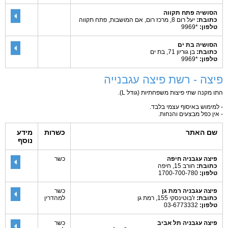
הסושיה פתח תקווה
כתובת:
יעל רום 8, מרכז רום, אם המושבות, פתח תקווה
טלפון:
*9969
הסושיה בת ים
כתובת:
בן גוריון 71, בת ים
טלפון:
*9969
פיצה - רשת פיצה עגבנייה
התו מקנה שתי פיצות משפחתיות (גודל L).
- למימוש באיסוף עצמי בלבד.
- אין כפל מבצעים והנחות.
שם האתר
כשרות
מידע
נוסף
פיצה עגבניה חיפה
כשר
כתובת:
חורב 15, חיפה
טלפון:
1700-700-780
פיצה עגבניה רמת גן
כשר
כתובת:
ז'בוטינסקי 155, רמת גן
למהדרין
טלפון:
03-6773332
פיצה עגבניה תל אביב
כשר