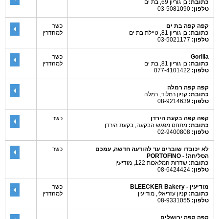
כתובת:
בן גוריון 69, בת ים
טלפון:
03-5081090
קפה קפה בת ים
כשר
כתובת:
בן גוריון 81, טיילת בת ים
למהדרין
טלפון:
03-5021177
Gorilla
כשר
כתובת:
בן גוריון 81, בת ים
למהדרין
טלפון:
077-4101422
קפה קפה רמלה
כתובת:
קניון רמלוד, רמלה
טלפון:
08-9214639
קפה קפה בקעת הירדן
כשר
כתובת:
מתחם מפגש הבקעה, בקעת הירדן
טלפון:
02-9400808
לא יכובדו שוברים עד להודעה חדשה, עמכם
כשר
הסליחה! - PORTOFINO
כתובת:
שדרות המלאכות 122, מודיעין
טלפון:
08-6424424
מודיעין - BLEECKER Bakery
כשר
כתובת:
קניון עזריאלי, מודיעין
למהדרין
טלפון:
08-9331055
קפה קפה ירושלים