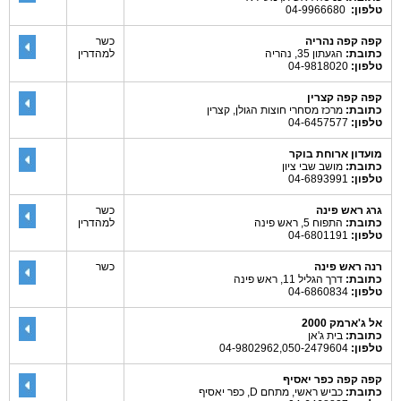
טלפון:
04-9966680
קפה קפה נהריה
כשר
כתובת:
הגעתון 35, נהריה
למהדרין
טלפון:
04-9818020
קפה קפה קצרין
כתובת:
מרכז מסחרי חוצות הגולן, קצרין
טלפון:
04-6457577
מועדון ארוחת בוקר
כתובת:
מושב שבי ציון
טלפון:
04-6893991
גרג ראש פינה
כשר
כתובת:
התפוח 5, ראש פינה
למהדרין
טלפון:
04-6801191
רנה ראש פינה
כשר
כתובת:
דרך הגליל 11, ראש פינה
טלפון:
04-6860834
אל ג'ארמק 2000
כתובת:
בית ג'אן
טלפון:
04-9802962,050-2479604
קפה קפה כפר יאסיף
כתובת:
כביש ראשי, מתחם D, כפר יאסיף