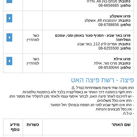
כתובת:
מנחם בגין 48, גדרה
טלפון:
08-6656685
פרגו אשקלון
כתובת:
יוהנסבורג 49, אשקלון
טלפון:
08-6788656
פרגו באר שבע - הסניף סגור באופן זמני, עמכם
כשר
הסליחה!
למהדרין
כתובת:
אפרים לרון 112, באר שבע
טלפון:
08-6255500
פרגו אילת
כשר
כתובת:
מרכז מור, אילת
למהדרין
טלפון:
08-8530044
פיצה - רשת פיצה האט
התו מקנה שתי פיצות משפחתיות (גודל L).
- התו תקף בהזמנה דרך האתר או באפליקציה בלבד ולא בהזמנות טלפוניות.
- יש להיכנס לאתר פיצה האט, לבחור איסוף עצמי ולאחר מכן להקליד את מספר התו.
- התו אינו כולל משלוחים.
- התו אינו תקף שבוע לפני חג הפסח ובמהלך חול המועד.
- אין כפל מבצעים והנחות.
- ט.ל.ח.
שם האתר
כשרות
מידע
נוסף