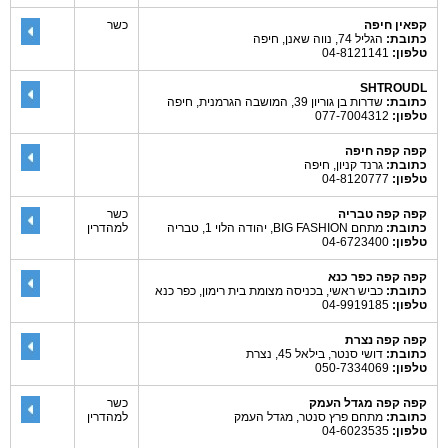
קפאין חיפה
כשר
כתובת:
הגליל 74, נווה שאנן, חיפה
טלפון:
04-8121141
SHTROUDL
כתובת:
שדרות בן גוריון 39, המושבה הגרמנית, חיפה
טלפון:
077-7004312
קפה קפה חיפה
כתובת:
גרנד קניון, חיפה
טלפון:
04-8120777
קפה קפה טבריה
כשר
כתובת:
מתחם BIG FASHION, יהודה הלוי 1, טבריה
למהדרין
טלפון:
04-6723400
קפה קפה כפר כנא
כתובת:
כביש ראשי, בכניסה מצומת בית רימון, כפר כנא
טלפון:
04-9919185
קפה קפה נצרת
כתובת:
דושי סנטר, בילאל 45, נצרת
טלפון:
050-7334069
קפה קפה מגדל העמק
כשר
כתובת:
מתחם פרץ סנטר, מגדל העמק
למהדרין
טלפון:
04-6023535