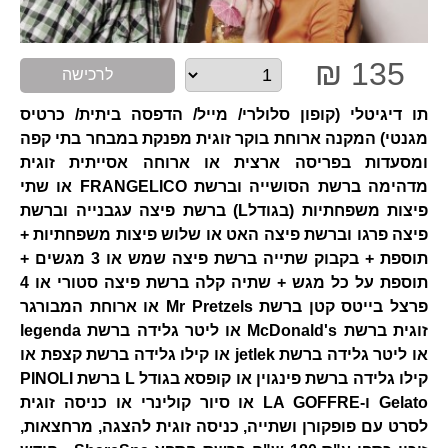
135 ₪
לרכישה
תו דיגיטלי (קופון סלולרי/ מייל/ הדפסה ביתית/ כרטיס
מגנטי) המקנה ארוחת בוקר זוגית מפנקת במבחר בתי קפה
ומסעדות בפריסה ארצית או ארוחה אסייתית זוגית
מדהימה ברשת הסושייה וברשת FRANGELICO או שתי
פיצות משפחתיות (בגודלL) ברשת פיצה עגבנייה וברשת
פיצה פרגו וברשת פיצה האט או שלוש פיצות משפחתיות +
תוספת + בקבוק שתייה ברשת פיצה שמש או 3 מגשים +
תוספת על כל מגש + שתיה קלה ברשת פיצה סטורי או 4
פרצל בייטס קטן ברשת Mr Pretzels או ארוחת המבורגר
זוגית ברשת McDonald's או ליטר גלידה ברשת legenda
או ליטר גלידה ברשת jetlek או קילו גלידה ברשת קצפת או
קילו גלידה ברשת פינגוין או קופסא בגודל L ברשת PINOLI
Gelato ו-LA GOFFRE או סיור קולינרי או כניסה זוגית
לסרט עם פופקורן ושתייה, כניסה זוגית להצגה, מרחצאות,