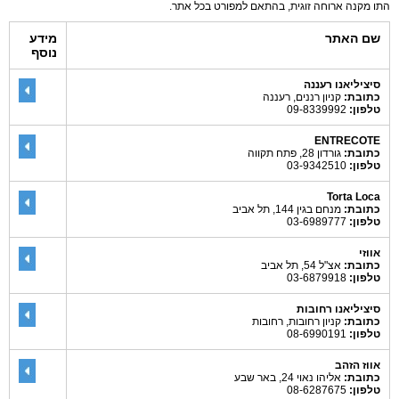
התו מקנה ארוחה זוגית, בהתאם למפורט בכל אתר.
שם האתר
מידע
נוסף
סיציליאנו רעננה
כתובת:
קניון רננים, רעננה
טלפון:
09-8339992
ENTRECOTE
כתובת:
גורדון 28, פתח תקווה
טלפון:
03-9342510
Torta Loca
כתובת:
מנחם בגין 144, תל אביב
טלפון:
03-6989777
אווזי
כתובת:
אצ"ל 54, תל אביב
טלפון:
03-6879918
סיציליאנו רחובות
כתובת:
קניון רחובות, רחובות
טלפון:
08-6990191
אווז הזהב
כתובת:
אליהו נאוי 24, באר שבע
טלפון:
08-6287675