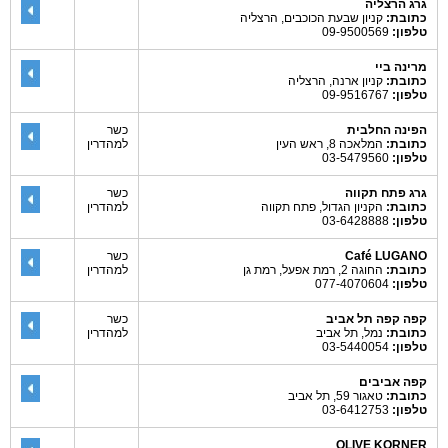
גרג הרצליה
כתובת:
קניון שבעת הכוכבים, הרצליה
טלפון:
09-9500569
מרינה ביי
כתובת:
קניון ארנה, הרצליה
טלפון:
09-9516767
הפינה החלבית
כשר
כתובת:
המלאכה 8, ראש העין
למהדרין
טלפון:
03-5479560
גרג פתח תקווה
כשר
כתובת:
הקניון הגדול, פתח תקווה
למהדרין
טלפון:
03-6428888
Café LUGANO
כשר
כתובת:
החוגה 2, רמת אפעל, רמת גן
למהדרין
טלפון:
077-4070604
קפה קפה תל אביב
כשר
כתובת:
נמל, תל אביב
למהדרין
טלפון:
03-5440054
קפה אביבים
כתובת:
טאגור 59, תל אביב
טלפון:
03-6412753
OLIVE KORNER