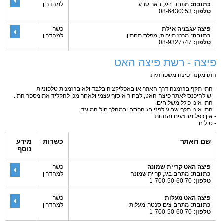
כתובת:
מתחם ביג, באר שבע
למהדרין
טלפון:
08-6430353
פיצה עגבניה אילת
כשר
כתובת:
מרכז תיירות, מפלס תחתון
למהדרין
טלפון:
08-9327747
פיצה - רשת פיצה האט
התו מקנה פיצה משפחתית.
- התו תקף בהזמנה דרך האתר או באפליקציה בלבד ולא בהזמנות טלפוניות.
- יש להיכנס לאתר פיצה האט, לבחור איסוף עצמי ולאחר מכן להקליד את מספר התו.
- התו אינו כולל משלוחים.
- התו אינו תקף שבוע לפני חג הפסח ובמהלך חול המועד.
- אין כפל מבצעים והנחות.
- ט.ל.ח.
שם האתר
כשרות
מידע
נוסף
פיצה האט קריית שמונה
כשר
כתובת:
מתחם ביג, קריית שמונה
למהדרין
טלפון:
1-700-50-60-70
פיצה האט מעלות
כשר
כתובת:
מתחם צים סנטר, מעלות
למהדרין
טלפון:
1-700-50-60-70