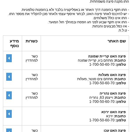
התו מקנה פיצה משפחתית.
- התו תקף בהזמנה דרך האתר או באפליקציה בלבד ולא בהזמנות טלפוניות.
- יש להיכנס לאתר פיצה האט, לבחור איסוף עצמי ולאחר מכן להקליד את מספר התו.
- התו אינו כולל משלוחים.
- התו אינו תקף שבוע לפני חג הפסח ובמהלך חול המועד.
- איו כפל מבצעים והנחות.
- ט.ל.ח.
שם האתר
כשרות
מידע
נוסף
פיצה האט קריית שמונה
כשר
כתובת:
מתחם ביג, קריית שמונה
למהדרין
טלפון:
1-700-50-60-70
פיצה האט מעלות
כשר
כתובת:
מתחם צים סנטר, מעלות
למהדרין
טלפון:
1-700-50-60-70
פיצה האט נהריה
כשר
כתובת:
וייצמן 63, נהריה
למהדרין
טלפון:
1-700-50-60-70
פיצה האט ירכא
כתובת:
ירכא
טלפון:
1-700-50-60-70
פיצה האט עכו
כשר