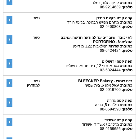
כתובת:
קניון רמלוד, רמלה
טלפון:
08-9214639
קפה קפה בקעת הירדן
כשר
כתובת:
מתחם מפגש הבקעה, בקעת הירדן
טלפון:
02-9400808
לא יכובדו שוברים עד להודעה חדשה, עמכם
כשר
הסליחה! - PORTOFINO
כתובת:
שדרות המלאכות 122, מודיעין
טלפון:
08-6424424
קפה קפה ירושלים
כתובת:
גסר א-נסף 12, בית חנינא, ירושלים
טלפון:
02-5824444
בית שמש - BLEECKER Bakery
כשר
כתובת:
יגאל אלון 6, בית שמש
למהדרין
טלפון:
02-9919700
קפה קפה גדרה
כתובת:
ביל'ויים 5, גדרה
טלפון:
08-8694590
קפה קפה אשדוד
כתובת:
מרכז ביג אשדוד, אשדוד
טלפון:
08-9159656