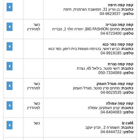
קפה קפה חיפה
כתובת:
בן גוריון 31, המושבה הגרמנית, חיפה
טלפון:
04-9823037
קפה קפה טבריה
כשר
כתובת:
מתחם BIG FASHION, יהודה הלוי 1, טבריה
למהדרין
טלפון:
04-6723400
קפה קפה כפר כנא
כתובת:
כביש ראשי, בכניסה מצומת בית רימון, כפר כנא
טלפון:
04-9919185
קפה קפה נצרת
כתובת:
דושי סנטר, בילאל 45, נצרת
טלפון:
050-7334069
קפה קפה מגדל העמק
כשר
כתובת:
מתחם פרץ סנטר, מגדל העמק
למהדרין
טלפון:
04-6023535
קפה קפה עפולה
כשר
כתובת:
קניון העמקים, עפולה
למהדרין
טלפון:
04-6404083
iz café
כשר
כתובת:
השמורה 2 , זכרון יעקב
טלפון:
04-6444722