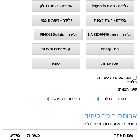
גלידה - רשת legenda
גלידה - רשת ג'טלק
גלידה - רשת קצפת
גלידה - רשת פינגוין
גלידה - רשת LA GOFFRE
גלידה - PINOLI Gelato
בתי קולנוע
קונצרטים והצגות
אטרקציות
ספא
הצג מסעדות כשרות
בלבד
שינוי תצוגה:
הצג כותרות בלבד
הצג כותרות ופרטים
ארוחת בוקר ליחיד
התו מקנה ארוחת בוקר מפנקת ליחיד.
שם האתר
כשרות
מידע