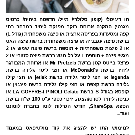
תו דיגיטלי (קופון סלולרי/ מייל/ הדפסה ביתית/ כרטיס
מגנטי) המקנה ארוחת בוקר מפנקת ליחיד במבחר בתי
קפה ומסעדות בפריסה ארצית או פיצה משפחתית (גודל L)
ברשת פיצה עגבנייה או פיצה משפחתית ברשת פיצה האט
או 2 פיצות משפחתיות + תוספת ברשת פיצה שמש או 2
מגשי פיצה + תוספת 1 על כל מגש ברשת פיצה סטורי או 2
פרצל בייטס קטן ברשת Mr Pretzels או ארוחת המבורגר
ליחיד ברשת McDonald's או חצי ליטר גלידה ברשת
legenda או חצי ליטר גלידה ברשת jetlek או חצי קילו
גלידה ברשת קצפת או חצי קילו גלידה ברשת פינגוין או
קופסא בגודל S ברשת PINOLI Gelato ו-LA GOFFRE או
כניסה ליחיד לסרט/הצגה, זיכוי כספי ע"ס 100 ש"ח ברשת
הספא ShareSpa, חודש הגרלות לוטו בחברת לוטונט
ועוד...
למימוש התו יש להציג את קוד מולטיפאס במעמד