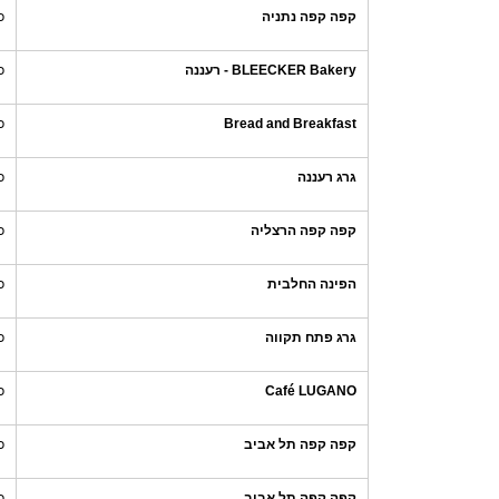
קפה קפה נתניה
כ
BLEECKER Bakery - רעננה
כ
Bread and Breakfast
כ
גרג רעננה
כ
קפה קפה הרצליה
כ
הפינה החלבית
כ
גרג פתח תקווה
כ
Café LUGANO
כ
קפה קפה תל אביב
כ
קפה קפה תל אביב
כ