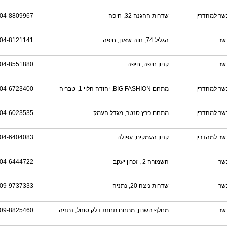
שר למהדרין
שדרות ההגנה 32, חיפה
04-8809967
שר
הגליל 74, נווה שאנן, חיפה
04-8121141
שר
קניון חיפה, חיפה
04-8551880
שר למהדרין
מתחם BIG FASHION, יהודה הלוי 1, טבריה
04-6723400
שר למהדרין
מתחם פרץ סנטר, מגדל העמק
04-6023535
שר למהדרין
קניון העמקים, עפולה
04-6404083
שר
השמורה 2 , זכרון יעקב
04-6444722
שר
שדרות ניצה 20, נתניה
09-9737333
שר
מחלף השרון, מתחם תחנת דלק סונול, נתניה
09-8825460