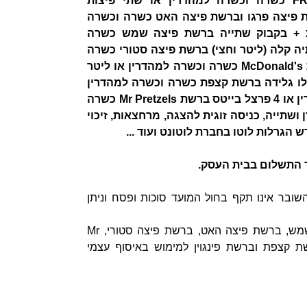
מדהימה ברשת הסושייה וברשת FRANGELICO כשרה וכשרה למהדרין או שתי פיצות
בנייה וברשת פיצה פרגו וברשת פיצה האט כשרה וכשרה
ת + בקבוק שתייה ברשת פיצה שמש כשרה
ש + שתיה קלה (ליטר וחצי) ברשת פיצה סטורי כשרה
וכשרה למהדרין או ארוחת המבורגר זוגית ברשת McDonald's כשרה וכשרה למהדרין או ליטר
הדרין או קילו גלידה ברשת קצפת כשרה וכשרה למהדרין
או קילו גלידה ברשת פינגוין כשרה וכשרה למהדרין או 4 פרצל בייטס ברשת Mr Pretzels כשרה
ושתייה, כניסה זוגית להצגה, מרחצאות, זיכוי
 התשלום בבית העסק.
שובר אינו תקף בחול המועד סוכות ופסח וניתן
- ברשת פיצה עגבניה, ברשת פרגו, ברשת פיצה שמש, ברשת פיצה האט, ברשת פיצה סטורי, Mr
 ברשת McDonald's, ברשת jetlek, ברשת קצפת וברשת פינגוין למימוש באיסוף עצמי