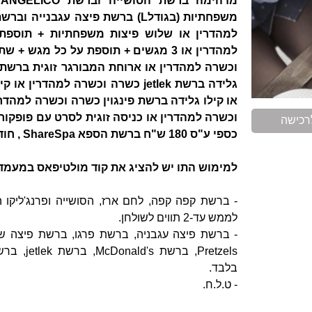
משפחתיות (בגודלL) ברשת פיצה עג
למהדרין או שלוש פיצות משפחתיות + תוספ
למהדרין או 3 מגשים + תוספת על כל מג
גלידה ברשת jetlek כשרה וכשרה למ
וכשרה למהדרין או כניסה זוגית לסרט עם פופקורן 
רכישה
כספי ע"ס 180 ש"ח ברשת הספא ShareSpa , חודש הגרלות לוטו בחברת לוטונט ועוד ...
למימוש התו יש להציג את קוד מולטיפאס במעמד
- ברשת קפה קפה, לחם ארז, הסושייה ופרנג'ליקו ה
לממש עד-2 תווים לשולחן.
Pretzels,
בלבד.
- ט.ל.ח.