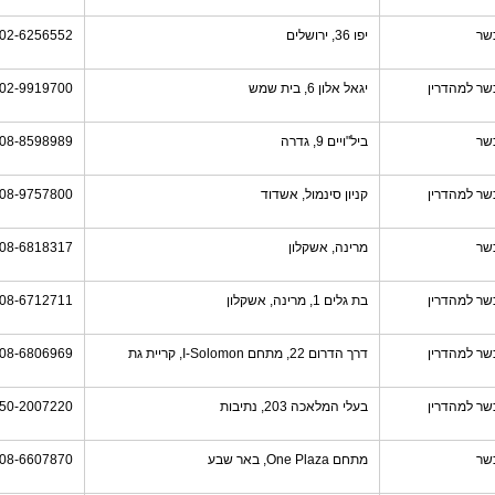
שר
יפו 36, ירושלים
02-6256552
שר למהדרין
יגאל אלון 6, בית שמש
02-9919700
שר
ביל"ויים 9, גדרה
08-8598989
שר למהדרין
קניון סינמול, אשדוד
08-9757800
שר
מרינה, אשקלון
08-6818317
שר למהדרין
בת גלים 1, מרינה, אשקלון
08-6712711
שר למהדרין
דרך הדרום 22, מתחם I-Solomon, קריית גת
08-6806969
שר למהדרין
בעלי המלאכה 203, נתיבות
50-2007220
שר
מתחם One Plaza, באר שבע
08-6607870