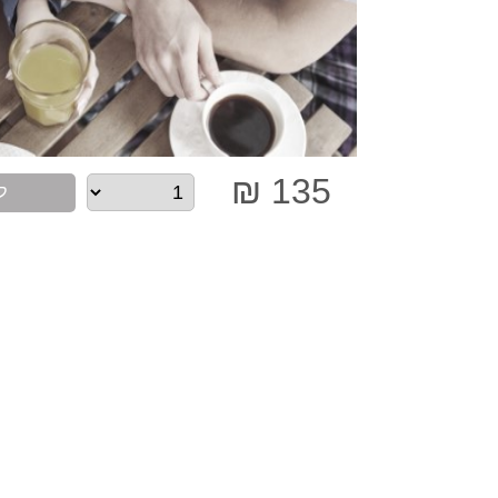
135 ₪
ל