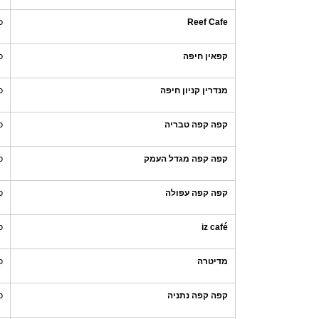
Reef Cafe
כ
קפאין חיפה
כ
מנדרין קניון חיפה
כ
קפה קפה טבריה
כ
קפה קפה מגדל העמק
כ
קפה קפה עפולה
כ
iz café
כ
מדיטרה
כ
קפה קפה נתניה
כ