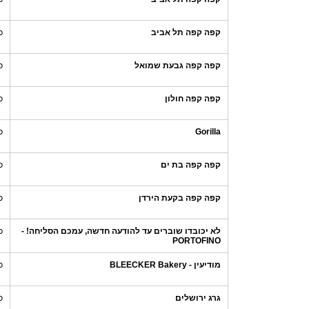
קפה קפה תל אביב
כ
קפה קפה גבעת שמואל
כ
קפה קפה חולון
כ
Gorilla
כ
קפה קפה בת ים
כ
קפה קפה בקעת הירדן
כ
לא יכובדו שוברים עד להודעה חדשה, עמכם הסליחה! -
כ
PORTOFINO
מודיעין - BLEECKER Bakery
כ
גרג ירושלים
כ