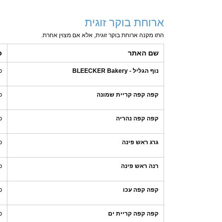
ארוחת בוקר זוגית
התו מקנה ארוחת בוקר זוגית, אלא אם מצוין אחרת.
שם האתר
כ
נוף הגליל - BLEECKER Bakery
כ
קפה קפה קריית שמונה
כ
קפה קפה נהריה
כ
גרג ראש פינה
כ
רנה ראש פינה
כ
קפה קפה עכו
כ
קפה קפה קריית ים
כ