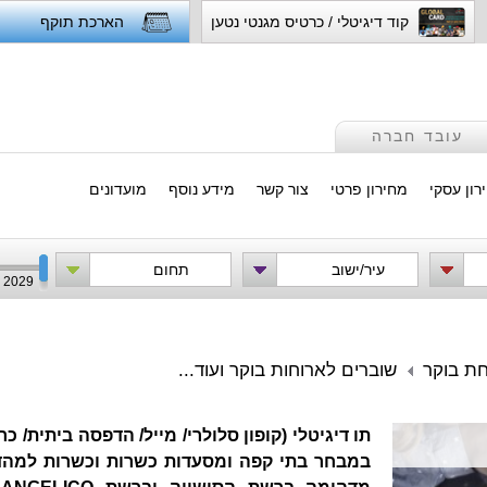
קוד דיגיטלי / כרטיס מגנטי נטען
הארכת תוקף
עובד חברה
רון עסקי
מחירון פרטי
צור קשר
מידע נוסף
מועדונים
עיר/ישוב
תחום
2029
חת בוקר
שוברים לארוחות בוקר ועוד...
תו דיגיטלי (קופון סלולרי/ מייל/ הדפסה ביתית/ 
במבחר בתי קפה ומסעדות כשרות וכשרות למהדרי