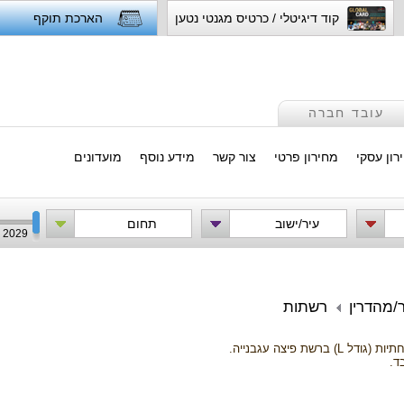
קוד דיגיטלי / כרטיס מגנטי נטען
הארכת תוקף
עובד חברה
רון עסקי
מחירון פרטי
צור קשר
מידע נוסף
מועדונים
עיר/ישוב
תחום
2029
רשתות
רשת פיצה עגבנייה.
ד.