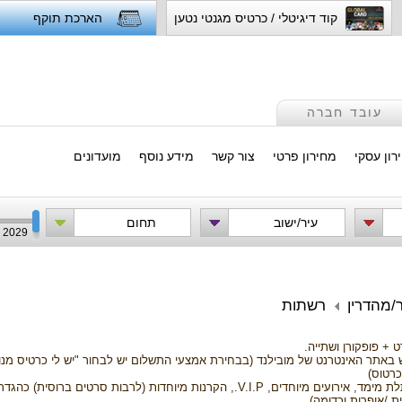
קוד דיגיטלי / כרטיס מגנטי נטען
הארכת תוקף
עובד חברה
רון עסקי
מחירון פרטי
צור קשר
מידע נוסף
מועדונים
עיר/ישוב
תחום
2029
רשתות
 + פופקורן ושתייה.
ש באתר האינטרנט של מובילנד (בבחירת אמצעי התשלום יש לבחור "יש לי כרטיס מנוי
כרטוס)
- השובר אינו תקף לסרטי תלת מימד, אירועים מיוחדים, V.I.P., הקרנות מיוחדות 
ת /אופרות וכדומה)