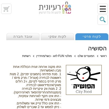
לקוח פרטי
לקוח עסקי
עובד חברה
הסושיה
ראשי
המוצרים שלנו
מולטי FUN לזוג - כשר/מהדרין
רשתות
התו מקנה ארוחה זוגית הכוללת אחת
מבין האפשרויות:
1. מנת פתיחה (חמוצים יפניים), 2 מנות
ראשונות לבחירה (אגרול / מרק מיסו /
מרק תירס בכפוף לקיים), ו-2 רולים
מאקי/אינסיידאאוט לבחירה.
2. 2 מנות ווק עיקריות לבחירה
(המנצחת/החריפה/פאד תאי/הירוקה).
- התו אינו תקף לארוחות עסקיות,
מבצעים ודמי שירות.
- התו אינו כולל טייק אווי ומשלוחים.
- ניתן לממש עד-2 שוברים לשולחן.