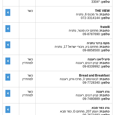
טלפון:
*3304
THE VIEW
כשר
כתובת:
גד מכנס 6, נתניה
טלפון:
072-3314144
fratelli
כתובת:
מתחם יכין סנטר, נתניה
טלפון:
09-8787690
מקס ברנר נתניה
כתובת:
מתחם ביג, גיבורי ישראל 17, נתניה
טלפון:
09-8858500
סיציליאנו רעננה
כשר
כתובת:
קניון רננים, רעננה
למהדרין
טלפון:
09-8339992
Bread and Breakfast
כשר
כתובת:
ז'בוטינסקי 3, מרכז גירון, רעננה
למהדרין
טלפון:
09-7728340
גרג רעננה
כשר
כתובת:
קניון רננים, רעננה
למהדרין
טלפון:
09-7480889
גרג כפר סבא
כתובת:
ויצמן 207, מתחם G, כפר סבא