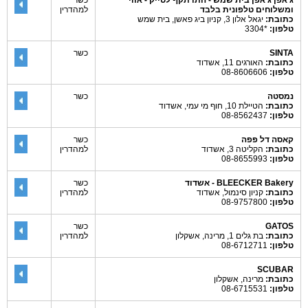
ג'אפן ג'אפן בית שמש - התו תקף לטייק - אווי
כשר
ומשלוחים טלפונית בלבד
למהדרין
כתובת:
יגאל אלון 3, קניון ביג פאשן, בית שמש
טלפון:
*3304
SINTA
כשר
כתובת:
האורגים 11, אשדוד
טלפון:
08-8606606
נמסטה
כשר
כתובת:
הטיילת 10, חוף מי עמי, אשדוד
טלפון:
08-8562437
קאסה דל פפה
כשר
כתובת:
הקליטה 3, אשדוד
למהדרין
טלפון:
08-8655993
BLEECKER Bakery - אשדוד
כשר
כתובת:
קניון סינמול, אשדוד
למהדרין
טלפון:
08-9757800
GATOS
כשר
כתובת:
בת גלים 1, מרינה, אשקלון
למהדרין
טלפון:
08-6712711
SCUBAR
כתובת:
מרינה, אשקלון
טלפון:
08-6715531