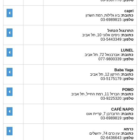
טלפון:
09-9587770
capri
כתובת:
ביג גלילות, רמת השרון
טלפון:
03-6989815
התרנגול הכחול
כתובת:
ניסים אלוני 10, תל אביב
טלפון:
03-5443349
LUNEL
כתובת:
אברבנאל 72, תל אביב
טלפון:
077-9800339
Baba Yaga
כתובת:
הירקון 12, תל אביב
טלפון:
03-5175179
POMO
כתובת:
הברזל 11, רמת החייל, תל אביב
טלפון:
03-9225320
CAFÉ NAPO
כתובת:
הדובדבן 7, קריית אונו
טלפון:
03-6989819
כרמא
כתובת:
עין כרם 74, ירושלים
טלפון:
02-6436643