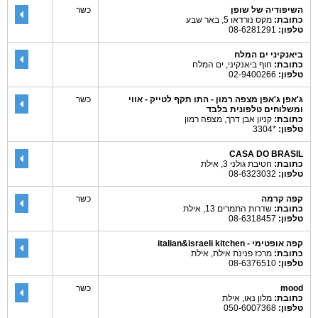
השיפודיה של שופן
כשר
כתובת:
מקס נורדאו 5, באר שבע
טלפון:
08-6281291
ביאנקיני ים המלח
כתובת:
חוף ביאנקיני, ים המלח
טלפון:
02-9400266
ג'אפן ג'אפן מצפה רמון - התו תקף לטייק - אווי
כשר
ומשלוחים טלפונית בלבד
כתובת:
קניון אבן דרך, מצפה רמון
טלפון:
*3304
CASA DO BRASIL
כתובת:
חטיבת גולני 3, אילת
טלפון:
08-6323032
קפה קרמה
כשר
כתובת:
שדרות התמרים 13, אילת
טלפון:
08-6318457
קפה אופטימי - italian&israeli kitchen
כתובת:
מרכז פנינת אילת, אילת
טלפון:
08-6376510
mood
כשר
כתובת:
מלון נאו, אילת
טלפון:
050-6007368