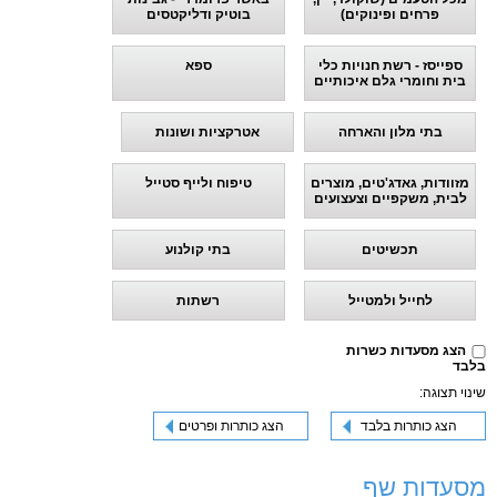
פרחים ופינוקים)
בוטיק ודליקטסים
ספייסז - רשת חנויות כלי
ספא
בית וחומרי גלם איכותיים
בתי מלון והארחה
אטרקציות ושונות
מזוודות, גאדג'טים, מוצרים
טיפוח ולייף סטייל
לבית, משקפיים וצעצועים
תכשיטים
בתי קולנוע
לחייל ולמטייל
רשתות
הצג מסעדות כשרות
בלבד
שינוי תצוגה:
הצג כותרות בלבד
הצג כותרות ופרטים
מסעדות שף