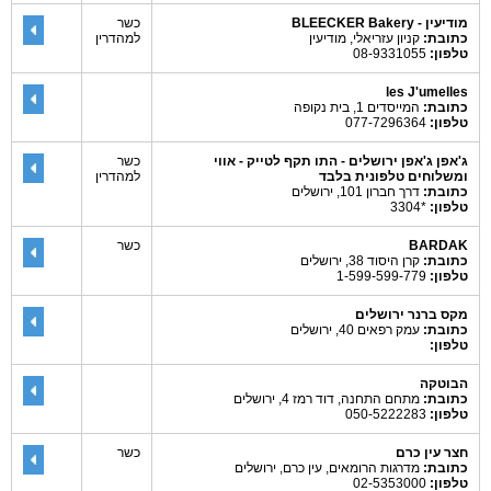
מודיעין - BLEECKER Bakery
כשר
כתובת:
קניון עזריאלי, מודיעין
למהדרין
טלפון:
08-9331055
les J'umelles
כתובת:
המייסדים 1, בית נקופה
טלפון:
077-7296364
ג'אפן ג'אפן ירושלים - התו תקף לטייק - אווי
כשר
ומשלוחים טלפונית בלבד
למהדרין
כתובת:
דרך חברון 101, ירושלים
טלפון:
*3304
BARDAK
כשר
כתובת:
קרן היסוד 38, ירושלים
טלפון:
1-599-599-779
מקס ברנר ירושלים
כתובת:
עמק רפאים 40, ירושלים
טלפון:
הבוטקה
כתובת:
מתחם התחנה, דוד רמז 4, ירושלים
טלפון:
050-5222283
חצר עין כרם
כשר
כתובת:
מדרגות הרומאים, עין כרם, ירושלים
טלפון:
02-5353000