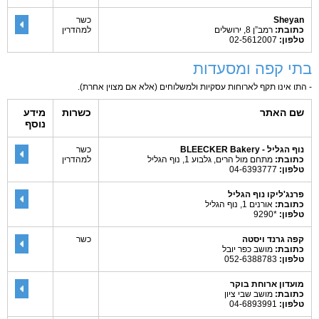
Sheyan
כשר
כתובת:
רמב”ן 8, ירושלים
למהדרין
טלפון:
02-5612007
בתי קפה ומסעדות
- התו אינו תקף לארוחות עסקיות ולמשלוחים (אלא אם מצוין אחרת).
שם האתר
כשרות
מידע
נוסף
נוף הגליל - BLEECKER Bakery
כשר
כתובת:
מתחם מול הרים, גלבוע 1, נוף הגליל
למהדרין
טלפון:
04-6393777
פרנג'ליקו נוף הגליל
כתובת:
אורנים 1, נוף הגליל
טלפון:
*9290
קפה גרנד ויסטה
כשר
כתובת:
מושב כפר יובל
טלפון:
052-6388783
מועדון ארוחת בוקר
כתובת:
מושב שבי ציון
טלפון:
04-6893991