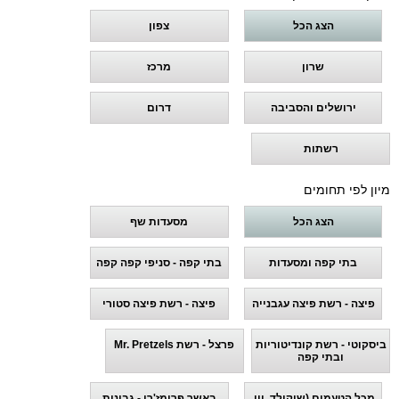
הצג הכל
צפון
שרון
מרכז
ירושלים והסביבה
דרום
רשתות
מיון לפי תחומים
הצג הכל
מסעדות שף
בתי קפה ומסעדות
בתי קפה - סניפי קפה קפה
פיצה - רשת פיצה עגבנייה
פיצה - רשת פיצה סטורי
ביסקוטי - רשת קונדיטוריות
פרצל - רשת Mr. Pretzels
ובתי קפה
מכל הטעמים (שוקולד, יין,
באשר פרומז'רי - גבינות