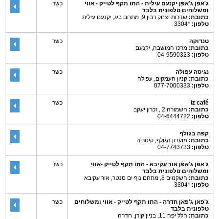
ג'אפן ג'אפן יקנעם עילית - התו תקף לטייק - אווי
כשר
ומשלוחים טלפונית בלבד
כתובת:
שדרות יצחק רבין 9, מתחם ביג, יקנעם עילית
טלפון:
*3304
טנדוקה
כשר
כתובת:
מרכז המושבה, יקנעם
טלפון:
04-9590323
נגיסה עפולה
כשר
כתובת:
קניון העמקים, עפולה
טלפון:
077-7000333
iz café
כשר
כתובת:
השמורה 2 , זכרון יעקב
טלפון:
04-6444722
קפה בגולף
כתובת:
מועדון הגולף, קיסריה
טלפון:
04-7743733
ג'אפן ג'אפן אור עקיבא - התו תקף לטייק -אווי
כשר
ומשלוחים טלפונית בלבד
כתובת:
השקמים 8, מתחם נוף ים סנטר, אור עקיבא
טלפון:
*3304
ג'פאן ג'פאן חדרה - התו תקף לטייק - אווי ומשלוחים
כשר
טלפונית בלבד
כתובת:
הלל יפה 11, בניין קורן, חדרה