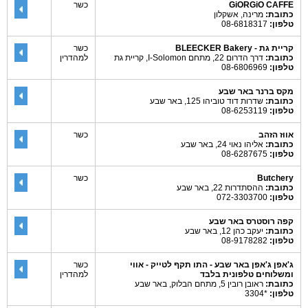
GiORGiO CAFFE
כשר
כתובת:
מרינה, אשקלון
טלפון:
08-6818317
קריית גת - BLEECKER Bakery
כשר
כתובת:
דרך הדרום 22, מתחם I-Solomon, קריית גת
למהדרין
טלפון:
08-6806969
מקס ברנר באר שבע
כתובת:
שדרות דוד טוביהו 125, באר שבע
טלפון:
08-6253119
אווז הזהב
כשר
כתובת:
אליהו נאוי 24, באר שבע
טלפון:
08-6287675
Butchery
כשר
כתובת:
ההסתדרות 22, באר שבע
טלפון:
072-3303700
קפה רוסטרס באר שבע
כתובת:
יעקב כהן 12, באר שבע
טלפון:
08-9178282
ג'אפן ג'אפן באר שבע - התו תקף לטייק - אווי
כשר
ומשלוחים טלפונית בלבד
למהדרין
כתובת:
ראובן רובין 5, מתחם הבלוק, באר שבע
טלפון:
*3304