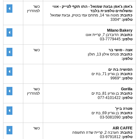
ג'אפן ג'אפן גבעת שמואל - התו תקף לטייק - אווי
כשר
ומשלוחים טלפונית בלבד
למהדרין
כתובת:
מוטה גור 14, מתחם עמי בוטיק, גבעת שמואל
טלפון:
*3304
Milano Bakery
כתובת:
הדובדבן 7, קריית אונו
טלפון:
03-7779445
אצה - סושי בר
כשר
כתובת:
פנחס אילון 13, חולון
טלפון:
הסושיה בת ים
כתובת:
בן גוריון 71, בת ים
טלפון:
*9969
Gorilla
כשר
כתובת:
בן גוריון 81, בת ים
למהדרין
טלפון:
077-4101422
פטרה ביץ'
כתובת:
בן גוריון 69, בת ים
טלפון:
03-5081090
AIR CAFFE
כשר
כתובת:
הערבה 2, קריית שדה התעופה
טלפון:
03-9791812