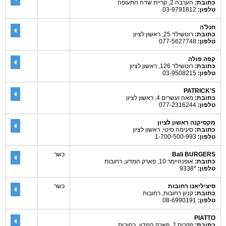
כתובת:
הערבה 2, קריית שדה התעופה
טלפון:
03-9791812
חנל'ה
כתובת:
רוטשילד 25, ראשון לציון
טלפון:
077-5627748
קפה פולה
כתובת:
רוטשילד 126, ראשון לציון
טלפון:
03-9508215
PATRICK'S
כתובת:
מאה ועשרים 4, ראשון לציון
טלפון:
077-2316244
מקסיקנה ראשון לציון
כתובת:
סינימה סיטי, ראשון לציון
טלפון:
1-700-500-993
Bali BURGERS
כשר
כתובת:
אופנהיימר 10, פארק המדע, רחובות
טלפון:
*9338
סיציליאנו רחובות
כשר
כתובת:
קניון רחובות, רחובות
טלפון:
08-6990191
PIATTO
כתובת:
פקריס 2, פארק המדע, רחובות