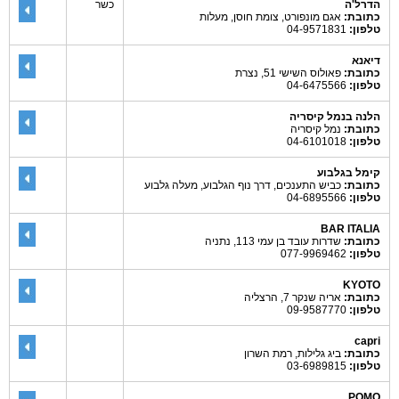
הדרל'ה
כשר
כתובת:
אגם מונפורט, צומת חוסן, מעלות
טלפון:
04-9571831
דיאנא
כתובת:
פאולוס השישי 51, נצרת
טלפון:
04-6475566
הלנה בנמל קיסריה
כתובת:
נמל קיסריה
טלפון:
04-6101018
קימל בגלבוע
כתובת:
כביש התענכים, דרך נוף הגלבוע, מעלה גלבוע
טלפון:
04-6895566
BAR ITALIA
כתובת:
שדרות עובד בן עמי 113, נתניה
טלפון:
077-9969462
KYOTO
כתובת:
אריה שנקר 7, הרצליה
טלפון:
09-9587770
capri
כתובת:
ביג גלילות, רמת השרון
טלפון:
03-6989815
POMO