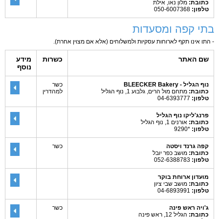
כתובת:
מלון נאו, אילת
טלפון:
050-6007368
בתי קפה ומסעדות
- התו אינו תקף לארוחות עסקיות ולמשלוחים (אלא אם מצוין אחרת).
שם האתר
כשרות
מידע
נוסף
נוף הגליל - BLEECKER Bakery
כשר
כתובת:
מתחם מול הרים, גלבוע 1, נוף הגליל
למהדרין
טלפון:
04-6393777
פרנג'ליקו נוף הגליל
כתובת:
אורנים 1, נוף הגליל
טלפון:
*9290
קפה גרנד ויסטה
כשר
כתובת:
מושב כפר יובל
טלפון:
052-6388783
מועדון ארוחת בוקר
כתובת:
מושב שבי ציון
טלפון:
04-6893991
ג'ויה ראש פינה
כשר
כתובת:
הגליל 12, ראש פינה