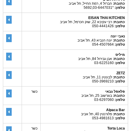
כתובת:
הברזל 4, רמת החייל, תל אביב
טלפון:
*5692,03-6447031
EISAN THAI KITCHEN
כתובת:
רבי עקיבא 22, שוק הכרמל, תל אביב
טלפון:
050-4441426
נאבי יונה
כתובת:
יונה הנביא 43, תל אביב
טלפון:
054-4507664
מיליס
כתובת:
אבן גבירול 84, תל אביב
טלפון:
03-6225160
ZETZ
כתובת:
לבונטין 11, תל אביב
טלפון:
050-3969210
פלאפל גבאי
כשר
כתובת:
בוגרשוב 25, תל אביב
טלפון:
03-6297060
Alpaca Bar
כתובת:
פלורנטין 40, תל אביב
טלפון:
053-4981613
Torta Loca
כשר