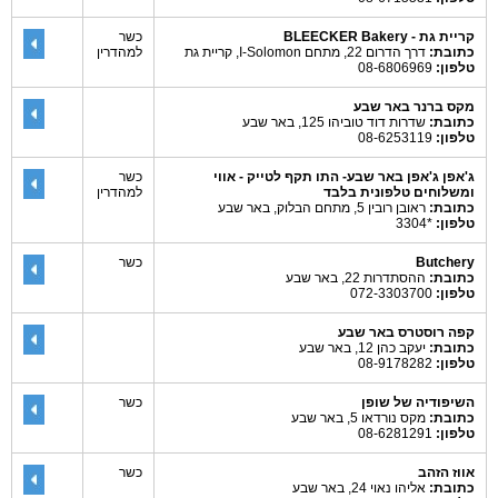
קריית גת - BLEECKER Bakery
כשר
כתובת:
דרך הדרום 22, מתחם I-Solomon, קריית גת
למהדרין
טלפון:
08-6806969
מקס ברנר באר שבע
כתובת:
שדרות דוד טוביהו 125, באר שבע
טלפון:
08-6253119
ג'אפן ג'אפן באר שבע- התו תקף לטייק - אווי
כשר
ומשלוחים טלפונית בלבד
למהדרין
כתובת:
ראובן רובין 5, מתחם הבלוק, באר שבע
טלפון:
*3304
Butchery
כשר
כתובת:
ההסתדרות 22, באר שבע
טלפון:
072-3303700
קפה רוסטרס באר שבע
כתובת:
יעקב כהן 12, באר שבע
טלפון:
08-9178282
השיפודיה של שופן
כשר
כתובת:
מקס נורדאו 5, באר שבע
טלפון:
08-6281291
אווז הזהב
כשר
כתובת:
אליהו נאוי 24, באר שבע