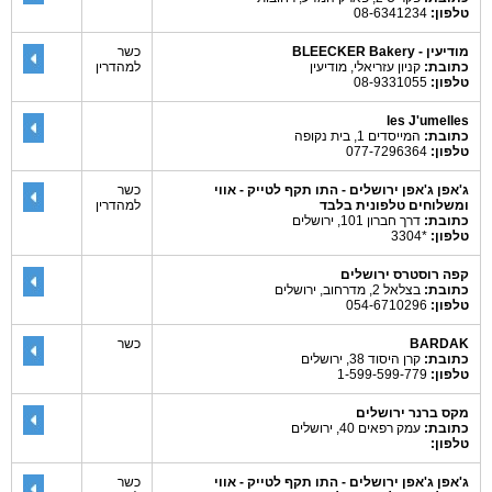
טלפון:
08-6341234
מודיעין - BLEECKER Bakery
כשר
כתובת:
קניון עזריאלי, מודיעין
למהדרין
טלפון:
08-9331055
les J'umelles
כתובת:
המייסדים 1, בית נקופה
טלפון:
077-7296364
ג'אפן ג'אפן ירושלים - התו תקף לטייק - אווי
כשר
ומשלוחים טלפונית בלבד
למהדרין
כתובת:
דרך חברון 101, ירושלים
טלפון:
*3304
קפה רוסטרס ירושלים
כתובת:
בצלאל 2, מדרחוב, ירושלים
טלפון:
054-6710296
BARDAK
כשר
כתובת:
קרן היסוד 38, ירושלים
טלפון:
1-599-599-779
מקס ברנר ירושלים
כתובת:
עמק רפאים 40, ירושלים
טלפון:
ג'אפן ג'אפן ירושלים - התו תקף לטייק - אווי
כשר