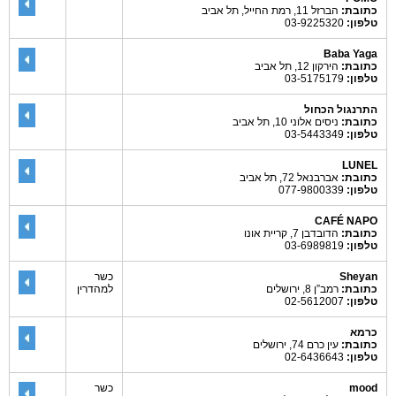
כתובת:
הברזל 11, רמת החייל, תל אביב
טלפון:
03-9225320
Baba Yaga
כתובת:
הירקון 12, תל אביב
טלפון:
03-5175179
התרנגול הכחול
כתובת:
ניסים אלוני 10, תל אביב
טלפון:
03-5443349
LUNEL
כתובת:
אברבנאל 72, תל אביב
טלפון:
077-9800339
CAFÉ NAPO
כתובת:
הדובדבן 7, קריית אונו
טלפון:
03-6989819
Sheyan
כשר
כתובת:
רמב”ן 8, ירושלים
למהדרין
טלפון:
02-5612007
כרמא
כתובת:
עין כרם 74, ירושלים
טלפון:
02-6436643
mood
כשר