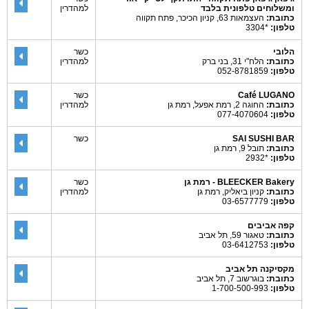
ומשלוחים טלפונית בלבד
למהדרין
כתובת:
העצמאות 63, קניון הכיכר, פתח תקווה
טלפון:
*3304
הלובי
כשר
כתובת:
הלח"י 31, בני ברק
למהדרין
טלפון:
052-8781859
Café LUGANO
כשר
כתובת:
החוגה 2, רמת אפעל, רמת גן
למהדרין
טלפון:
077-4070604
SAI SUSHI BAR
כשר
כתובת:
תובל 9, רמת גן
טלפון:
*2932
BLEECKER Bakery - רמת גן
כשר
כתובת:
קניון ביאליק, רמת גן
למהדרין
טלפון:
03-6577779
קפה אביבים
כתובת:
טאגור 59, תל אביב
טלפון:
03-6412753
מקסיקנה תל אביב
כתובת:
בוגרשוב 7, תל אביב
טלפון:
1-700-500-993