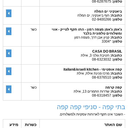
טלפון:
08-6287675
ביאנקיני ים המלח
כתובת:
חוף ביאנקיני, ים המלח
טלפון:
02-9400266
ג'אפן ג'אפן מצפה רמון - התו תקף לטייק - אווי
כשר
ומשלוחים טלפונית בלבד
כתובת:
קניון אבן דרך, מצפה רמון
טלפון:
*3304
CASA DO BRASIL
כתובת:
חטיבת גולני 3, אילת
טלפון:
08-6323032
קפה אופטימי - italian&israeli kitchen
כתובת:
מרכז פנינת אילת, אילת
טלפון:
08-6376510
קפה קרמה
כשר
כתובת:
שדרות התמרים 13, אילת
טלפון:
08-6318457
בתי קפה - סניפי קפה קפה
- השובר אינו תקף לארוחות עסקיות ולמשלוחים.
שם האתר
כשרות
מידע