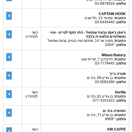
טלפון:
03-6879918
CAPTAIN HOOK
כתובת:
עמיעד 13, תל אביב
טלפון:
03-6445440
ג'אפן ג'אפן גבעת שמואל - התו תקף לטייק - אווי
כשר
ומשלוחים טלפונית בלבד
למהדרין
כתובת:
מוטה גור 14, מתחם עמי בוטיק, גבעת שמואל
טלפון:
*3304
Milano Bakery
כתובת:
הדובדבן 7, קריית אונו
טלפון:
03-7779445
פטרה ביץ'
כתובת:
בן גוריון 69, בת ים
טלפון:
03-5081090
Gorilla
כשר
כתובת:
בן גוריון 81, בת ים
למהדרין
טלפון:
077-4101422
הסושיה בת ים
כתובת:
בן גוריון 71, בת ים
טלפון:
*9969
AIR CAFFE
כשר