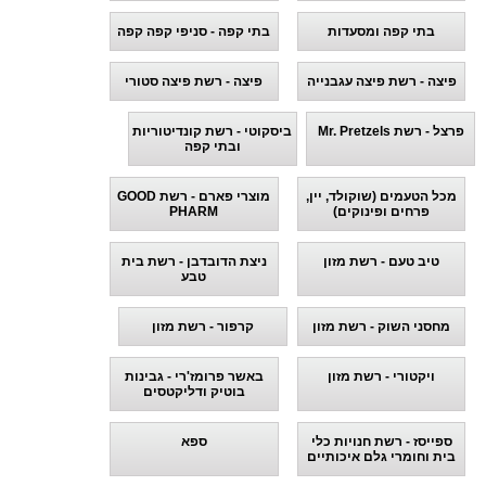
בתי קפה ומסעדות
בתי קפה - סניפי קפה קפה
פיצה - רשת פיצה עגבנייה
פיצה - רשת פיצה סטורי
פרצל - רשת Mr. Pretzels
ביסקוטי - רשת קונדיטוריות
ובתי קפה
מכל הטעמים (שוקולד, יין,
מוצרי פארם - רשת GOOD
פרחים ופינוקים)
PHARM
טיב טעם - רשת מזון
ניצת הדובדבן - רשת בית
טבע
מחסני השוק - רשת מזון
קרפור - רשת מזון
ויקטורי - רשת מזון
באשר פרומז'רי - גבינות
בוטיק ודליקטסים
ספייסז - רשת חנויות כלי
ספא
בית וחומרי גלם איכותיים