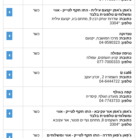
ג'אפן ג'אפן יקנעם עילית - התו תקף לטייק - אווי
כשר
ומשלוחים טלפונית בלבד
כתובת:
שדרות יצחק רבין 9, מתחם ביג, יקנעם עילית
טלפון:
*3304
טנדוקה
כשר
כתובת:
מרכז המושבה, יקנעם
טלפון:
04-9590323
נגיסה עפולה
כשר
כתובת:
קניון העמקים, עפולה
טלפון:
077-7000333
iz café
כשר
כתובת:
השמורה 2 , זכרון יעקב
טלפון:
04-6444722
קפה בגולף
כתובת:
מועדון הגולף, קיסריה
טלפון:
04-7743733
ג'אפן ג'אפן אור עקיבא - התו תקף לטייק - אווי
כשר
ומשלוחים טלפונית בלבד
כתובת:
השקמים 8, מתחם נוף ים סנטר, אור עקיבא
טלפון:
*3304
ג'פאן ג'פאן חדרה - התו תקף לטייק - אווי ומשלוחים
כשר