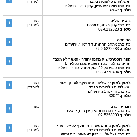
ומשלוחים טלפונית בלבד
למהדרין
כתובת:
צומת גוש עציון, קניון הרים, ירושלים
טלפון:
*3304
גרג ירושלים
כשר
כתובת:
קניון מלחה, ירושלים
למהדרין
טלפון:
02-6232023
הבוטקה
כתובת:
מתחם התחנה, דוד רמז 4, ירושלים
טלפון:
050-5222283
קפה רוסטרס שוק מחנה יהודה - האתר לא מכבד
תווים עד להודעה חדשה, עמכם הסליחה!
כתובת:
האפרסק 20, שוק מחנה יהודה, ירושלים
טלפון:
053-4770494
ג'אפן ג'אפן ירושלים - התו תקף לטייק - אווי
כשר
ומשלוחים טלפונית בלבד
למהדרין
כתובת:
ההגנה 21, ירושלים
טלפון:
*3304
חצר עין כרם
כשר
כתובת:
מדרגות הרומאים, עין כרם, ירושלים
טלפון:
02-5353000
ג'אפן ג'אפן בית שמש - התו תקף לטייק - אווי
כשר
ומשלוחים טלפונית בלבד
למהדרין
כתובת:
יגאל אלון 3, קניון ביג פאשן, בית שמש