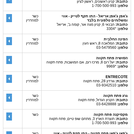
כתובת:
קניון ראשונים, ראשון לציון
טלפון:
1-700-500-993
ג'אפן ג'אפן אריאל - התו תקף לטייק - אווי
כשר
ומשלוחים טלפונית בלבד
למהדרין
כתובת:
הבנאי 6, קניון מגה אור, קומה ב', אריאל
טלפון:
*3304
הפינה החלבית
כשר
כתובת:
המלאכה 8, ראש העין
למהדרין
טלפון:
03-5479560
הסושיה פתח תקווה
כתובת:
יעל רום 8, מרכז רום, אם המושבות, פתח תקווה
טלפון:
*9969
ENTRECOTE
כשר
כתובת:
גורדון 28, פתח תקווה
למהדרין
טלפון:
03-9342510
גרג פתח תקווה
כשר
כתובת:
הקניון הגדול, פתח תקווה
למהדרין
טלפון:
03-6428888
מקסיקנה פתח תקווה
כשר
כתובת:
תוצרת הארץ 3, מתחם שופ טיים, פתח תקווה
טלפון:
1-700-500-993
ג'פאן ג'פאן פתח תקווה - התו תקף לטייק - אווי
כשר