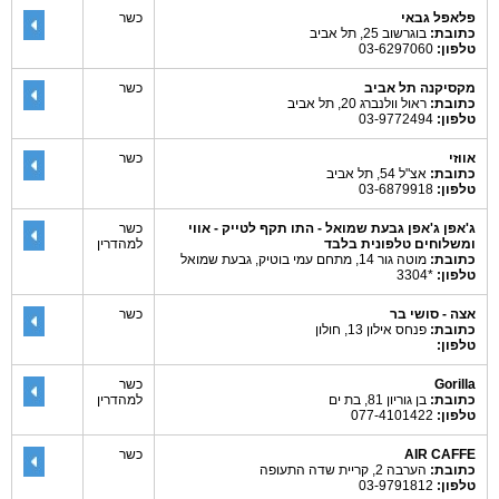
פלאפל גבאי
כשר
כתובת:
בוגרשוב 25, תל אביב
טלפון:
03-6297060
מקסיקנה תל אביב
כשר
כתובת:
ראול וולנברג 20, תל אביב
טלפון:
03-9772494
אווזי
כשר
כתובת:
אצ"ל 54, תל אביב
טלפון:
03-6879918
ג'אפן ג'אפן גבעת שמואל - התו תקף לטייק - אווי
כשר
ומשלוחים טלפונית בלבד
למהדרין
כתובת:
מוטה גור 14, מתחם עמי בוטיק, גבעת שמואל
טלפון:
*3304
אצה - סושי בר
כשר
כתובת:
פנחס אילון 13, חולון
טלפון:
Gorilla
כשר
כתובת:
בן גוריון 81, בת ים
למהדרין
טלפון:
077-4101422
AIR CAFFE
כשר
כתובת:
הערבה 2, קריית שדה התעופה
טלפון:
03-9791812