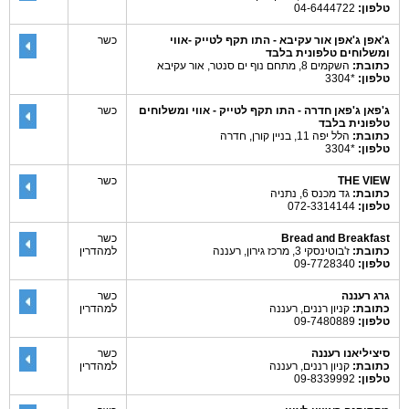
טלפון:
04-6444722
ג'אפן ג'אפן אור עקיבא - התו תקף לטייק -אווי
כשר
ומשלוחים טלפונית בלבד
כתובת:
השקמים 8, מתחם נוף ים סנטר, אור עקיבא
טלפון:
*3304
ג'פאן ג'פאן חדרה - התו תקף לטייק - אווי ומשלוחים
כשר
טלפונית בלבד
כתובת:
הלל יפה 11, בניין קורן, חדרה
טלפון:
*3304
THE VIEW
כשר
כתובת:
גד מכנס 6, נתניה
טלפון:
072-3314144
Bread and Breakfast
כשר
כתובת:
ז'בוטינסקי 3, מרכז גירון, רעננה
למהדרין
טלפון:
09-7728340
גרג רעננה
כשר
כתובת:
קניון רננים, רעננה
למהדרין
טלפון:
09-7480889
סיציליאנו רעננה
כשר
כתובת:
קניון רננים, רעננה
למהדרין
טלפון:
09-8339992