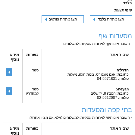
בלבד
שינוי תצוגה:
הצג כותרות בלבד
הצג כותרות ופרטים
מסעדות שף
- השובר אינו תקף לארוחות עסקיות ולמשלוחים.
שם האתר
כשרות
מידע
נוסף
הדרל'ה
כשר
כתובת:
אגם מונפורט, צומת חוסן, מעלות
טלפון:
04-9571831
Sheyan
כשר
כתובת:
רמב”ן 8, ירושלים
למהדרין
טלפון:
02-5612007
בתי קפה ומסעדות
- השובר אינו תקף לארוחות עסקיות ולמשלוחים (אלא אם מצוין אחרת).
שם האתר
כשרות
מידע
נוסף