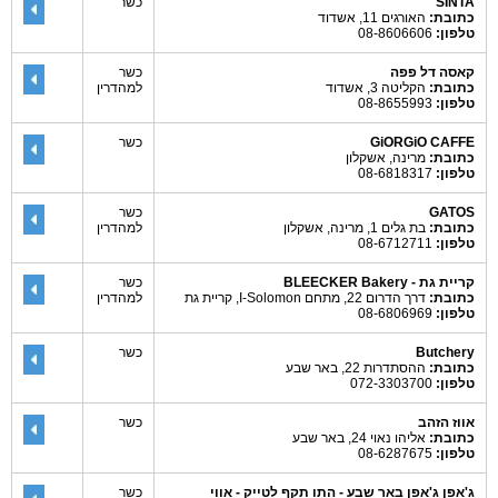
SINTA
כשר
כתובת:
האורגים 11, אשדוד
טלפון:
08-8606606
קאסה דל פפה
כשר
כתובת:
הקליטה 3, אשדוד
למהדרין
טלפון:
08-8655993
GiORGiO CAFFE
כשר
כתובת:
מרינה, אשקלון
טלפון:
08-6818317
GATOS
כשר
כתובת:
בת גלים 1, מרינה, אשקלון
למהדרין
טלפון:
08-6712711
קריית גת - BLEECKER Bakery
כשר
כתובת:
דרך הדרום 22, מתחם I-Solomon, קריית גת
למהדרין
טלפון:
08-6806969
Butchery
כשר
כתובת:
ההסתדרות 22, באר שבע
טלפון:
072-3303700
אווז הזהב
כשר
כתובת:
אליהו נאוי 24, באר שבע
טלפון:
08-6287675
ג'אפן ג'אפן באר שבע - התו תקף לטייק - אווי
כשר