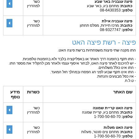
פיצה עגבניה באר שבע
כשר
כתובת:
מתחם ביג, באר שבע
למהדרין
טלפון:
08-6430353
פיצה עגבניה אילת
כשר
כתובת:
מרכז תיירות, מפלס תחתון
למהדרין
טלפון:
08-9327747
פיצה - רשת פיצה האט
התו מקנה שתי פיצות משפחתיות ברשת פיצה האט.
- התו תקף בהזמנה דרך האתר או באפליקציה בלבד ולא בהזמנות טלפוניות.
- יש להיכנס לאתר פיצה האט, לבחור איסוף עצמי ולאחר מכן להקליד את מספר התו.
- התו אינו כולל משלוחים.
- התו אינו תקף שבוע לפני חג הפסח ובמהלך חול המועד.
- איו כפל מבצעים והנחות.
- ט.ל.ח.
שם האתר
כשרות
מידע
נוסף
פיצה האט קריית שמונה
כשר
כתובת:
מתחם ביג, קריית שמונה
למהדרין
טלפון:
1-700-50-60-70
פיצה האט מעלות
כשר
כתובת:
מתחם צים סנטר, מעלות
למהדרין
טלפון:
1-700-50-60-70