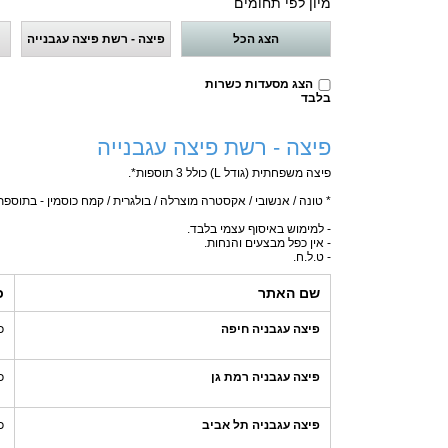
מיון לפי תחומים
הצג הכל
פיצה - רשת פיצה עגבנייה
הצג מסעדות כשרות
בלבד
פיצה - רשת פיצה עגבנייה
פיצה משפחתית (גודל L) כולל 3 תוספות*.
* טונה / אנשובי / אקסטרה מוצרלה / בולגרית / קמח כוסמין - בתוספ
- למימוש באיסוף עצמי בלבד.
- אין כפל מבצעים והנחות.
- ט.ל.ח.
שם האתר
כ
פיצה עגבניה חיפה
כ
פיצה עגבניה רמת גן
כ
פיצה עגבניה תל אביב
כ