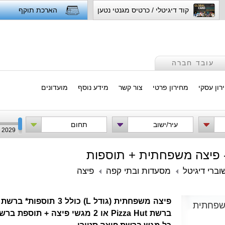
קוד דיגיטלי / כרטיס מגנטי נטען
הארכת תוקף
עובד חברה
רון עסקי
מחירון פרטי
צור קשר
מידע נוסף
מועדונים
עיר/ישוב
תחום
2029
י - פיצה משפחתית + תוספות
וברי דיגיטל
מסעדות ובתי קפה
פיצה
פיצה משפחתית (גודל L)
 משפחתית