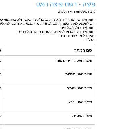
פיצה - רשת פיצה האט
פיצה משפחתית + תוספת.
- התו תקף בהזמנה דרך האתר או באפליקציה בלבד ולא בהזמנות טלפ
- יש להיכנס לאתר פיצה האט, לבחור איסוף עצמי ולאחר מכן להקלי
- התו אינו כולל משלוחים.
- התו אינו תקף שבוע לפני חג הפסח ובמהלך חול המועד.
- איו כפל מבצעים והנחות.
- ט.ל.ח.
שם האתר
כ
פיצה האט קריית שמונה
כ
פיצה האט מעלות
כ
פיצה האט נהריה
כ
פיצה האט ירכא
פיצה האט עכו
כ