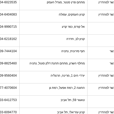
שר למהדרין
מתחם פרץ סנטר, מגדל העמק
04-6023535
שר למהדרין
קניון העמקים, עפולה
04-6404083
אל קודס, כפר קרע
04-9990715
קניון לב, חדרה
04-6218162
שר
חוף סירונית, נתניה
09-7444104
שר
מחלף השרון, מתחם תחנת דלק סונול, נתניה
09-8825460
שר למהדרין
יורדי הים 1, מרינה, הרצליה
09-9560404
שר למהדרין
החוגה 2, רמת אפעל, רמת גן
77-4070604
טאגור 59, תל אביב
03-6412753
שר למהדרין
קניון עזריאלי, תל אביב
03-6094770