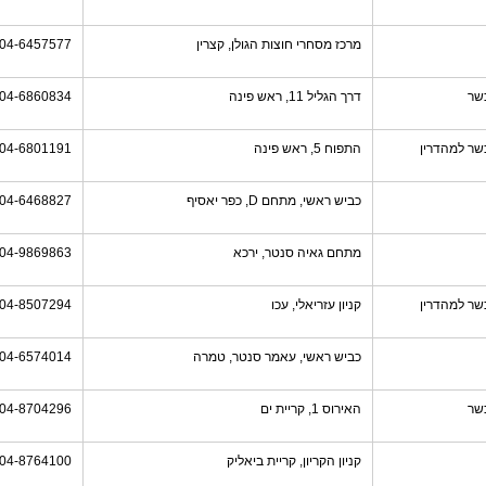
מרכז מסחרי חוצות הגולן, קצרין
04-6457577
שר
דרך הגליל 11, ראש פינה
04-6860834
שר למהדרין
התפוח 5, ראש פינה
04-6801191
כביש ראשי, מתחם D, כפר יאסיף
04-6468827
מתחם גאיה סנטר, ירכא
04-9869863
שר למהדרין
קניון עזריאלי, עכו
04-8507294
כביש ראשי, עאמר סנטר, טמרה
04-6574014
שר
האירוס 1, קריית ים
04-8704296
קניון הקריון, קריית ביאליק
04-8764100