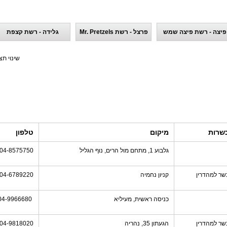
פיצה - רשת פיצה שמש
פרצל - רשת Mr. Pretzels
גלידה - רשת קצפת
שינוי תצ
שרות
מיקום
טלפון
גלבוע 1, מתחם מול הרים, נוף הגליל
04-8575750
שר למהדרין
קניון נחמיה
04-6789220
כניסה ראשית, מעיליא
04-9966680
שר למהדרין
הגעתון 35, נהריה
04-9818020