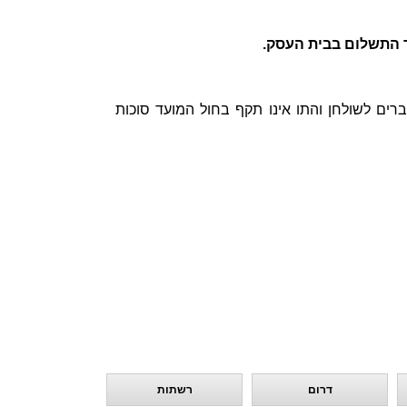
 התשלום בבית העסק.
פי קפה קפה ולחם ארז, ניתן לממש עד 2 שוברים לשולחן והתו אינו תקף בחול המועד סוכות
דרום
רשתות