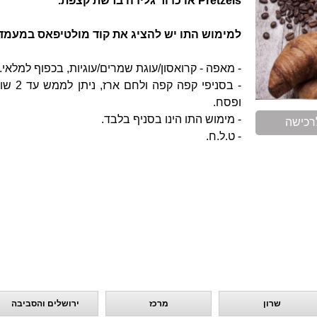
Pretzels או כדור גלידה ברשת קצפת.
למימוש התו יש להציג את קוד מולטיפאס במעמד
- מאפה - קרואסון/עוגת שמרים/עוגיות, בכפוף למלאי.
- בסני
ופסח.
- מימוש התו הינו בסניף בלבד.
רכישה
- ט.ל.ח.
שרון
מרכז
ירושלים והסביבה