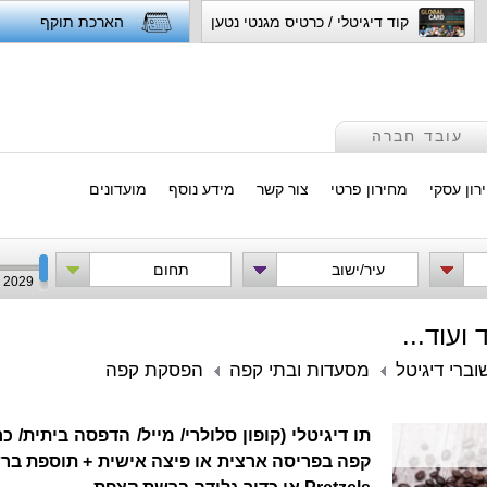
קוד דיגיטלי / כרטיס מגנטי נטען
הארכת תוקף
עובד חברה
רון עסקי
מחירון פרטי
צור קשר
מידע נוסף
מועדונים
עיר/ישוב
תחום
2029
ועוד...
וברי דיגיטל
מסעדות ובתי קפה
הפסקת קפה
תו דיגיטלי (קופון סלולרי/ מייל/ הדפסה ביתית