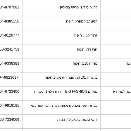
קרן היסוד 1, קריית ביאליק
04-8707081
קניון לב המפרץ, חיפה
04-8385150
גרנד קניון, חיפה
04-8120777
חוף דדו, חיפה
53-3241759
שר
מוריה 110, חיפה
54-9338383
בן גוריון 31, המושבה הגרמנית, חיפה
04-9823037
שר למהדרין
מתחם BIG FASHION, יהודה הלוי 1, טבריה
04-6723400
כביש ראשי, בכניסה מצומת בית רימון, כפר כנא
04-9919185
דושי סנטר, בילאל 45, נצרת
50-7334069