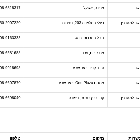
שר
מרינה, אשקלון
08-6818317
שר למהדרין
בעלי המלאכה 203, נתיבות
50-2007220
היכל התרבות, רהט
08-9163333
מרכז צים, ערד
08-6581688
שר
גרנד קניון, באר שבע
08-9918698
שר
מתחם One Plaza, באר שבע
08-6607870
שר למהדרין
קניון פרץ סנטר, דימונה
08-6698040
שרות
מיקום
טלפון