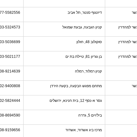
שר
דיזנגוף סנטר, תל אביב
77-5582556
שר למהדרין
קניון הגבעה, גבעת שמואל
03-5324573
שר למהדרין
סוקולוב 48, חולון
03-5036699
שר למהדרין
בן גוריון 81, טיילת בת ים
03-5021177
קניון רמלוד, רמלה
08-9214639
שר
מתחם מפגש הבקעה, בקעת הירדן
02-9400808
גסר א-נסף 12, בית חנינא, ירושלים
02-5824444
ביל'ויים 5, גדרה
08-8694590
מרכז ביג אשדוד, אשדוד
08-9159656