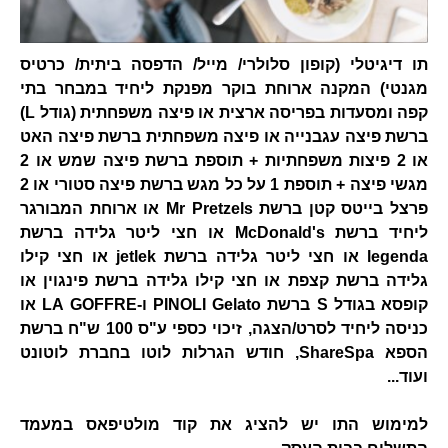
תו דיגיטלי (קופון סלולרי/ מייל/ הדפסה ביתית/ כרטיס
מגנטי) המקנה ארוחת בוקר מפנקת ליחיד במבחר בתי
קפה ומסעדות בפריסה ארצית או פיצה משפחתית (גודל L)
ברשת פיצה עגבנייה או פיצה משפחתית ברשת פיצה האט
או 2 פיצות משפחתיות + תוספת ברשת פיצה שמש או 2
מגשי פיצה + תוספת 1 על כל מגש ברשת פיצה סטורי או 2
פרצל בייטס קטן ברשת Mr Pretzels או ארוחת המבורגר
ליחיד ברשת McDonald's או חצי ליטר גלידה ברשת
legenda או חצי ליטר גלידה ברשת jetlek או חצי קילו
גלידה ברשת קצפת או חצי קילו גלידה ברשת פינגוין או
קופסא בגודל S ברשת PINOLI Gelato ו-LA GOFFRE או
כניסה ליחיד לסרט/הצגה, זיכוי כספי ע"ס 100 ש"ח ברשת
הספא ShareSpa, חודש הגרלות לוטו בחברת לוטונט
ועוד...
למימוש התו יש להציג את קוד מולטיפאס במעמד