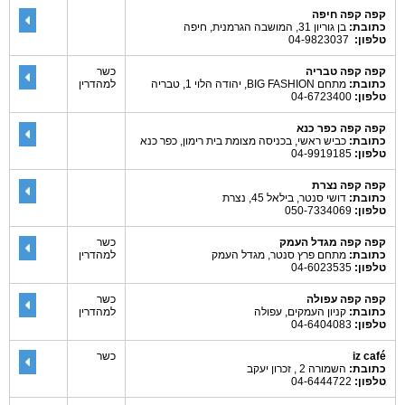
קפה קפה חיפה
כתובת:
בן גוריון 31, המושבה הגרמנית, חיפה
טלפון:
04-9823037
קפה קפה טבריה
כשר
כתובת:
מתחם BIG FASHION, יהודה הלוי 1, טבריה
למהדרין
טלפון:
04-6723400
קפה קפה כפר כנא
כתובת:
כביש ראשי, בכניסה מצומת בית רימון, כפר כנא
טלפון:
04-9919185
קפה קפה נצרת
כתובת:
דושי סנטר, בילאל 45, נצרת
טלפון:
050-7334069
קפה קפה מגדל העמק
כשר
כתובת:
מתחם פרץ סנטר, מגדל העמק
למהדרין
טלפון:
04-6023535
קפה קפה עפולה
כשר
כתובת:
קניון העמקים, עפולה
למהדרין
טלפון:
04-6404083
iz café
כשר
כתובת:
השמורה 2 , זכרון יעקב
טלפון:
04-6444722