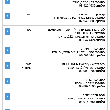
כתובת:
קניון רמלוד, רמלה
טלפון:
08-9214639
קפה קפה בקעת הירדן
כשר
כתובת:
מתחם מפגש הבקעה, בקעת הירדן
טלפון:
02-9400808
לא יכובדו שוברים עד להודעה חדשה, עמכם
כשר
הסליחה! - PORTOFINO
כתובת:
שדרות המלאכות 122, מודיעין
טלפון:
08-6424424
קפה קפה ירושלים
כתובת:
גסר א-נסף 12, בית חנינא, ירושלים
טלפון:
02-5824444
בית שמש - BLEECKER Bakery
כשר
כתובת:
יגאל אלון 6, בית שמש
למהדרין
טלפון:
02-9919700
קפה קפה גדרה
כתובת:
ביל'ויים 5, גדרה
טלפון:
08-8694590
קפה קפה אשדוד
כתובת:
מרכז ביג אשדוד, אשדוד
טלפון:
08-9159656