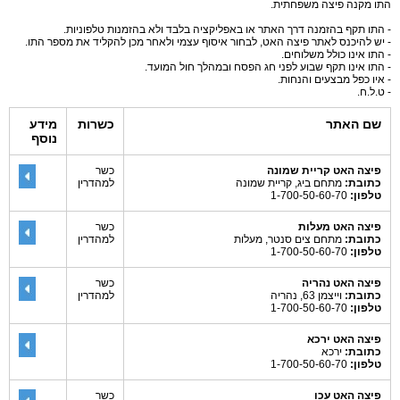
התו מקנה פיצה משפחתית.
- התו תקף בהזמנה דרך האתר או באפליקציה בלבד ולא בהזמנות טלפוניות.
- יש להיכנס לאתר פיצה האט, לבחור איסוף עצמי ולאחר מכן להקליד את מספר התו.
- התו אינו כולל משלוחים.
- התו אינו תקף שבוע לפני חג הפסח ובמהלך חול המועד.
- איו כפל מבצעים והנחות.
- ט.ל.ח.
שם האתר
כשרות
מידע
נוסף
פיצה האט קריית שמונה
כשר
כתובת:
מתחם ביג, קריית שמונה
למהדרין
טלפון:
1-700-50-60-70
פיצה האט מעלות
כשר
כתובת:
מתחם צים סנטר, מעלות
למהדרין
טלפון:
1-700-50-60-70
פיצה האט נהריה
כשר
כתובת:
וייצמן 63, נהריה
למהדרין
טלפון:
1-700-50-60-70
פיצה האט ירכא
כתובת:
ירכא
טלפון:
1-700-50-60-70
פיצה האט עכו
כשר