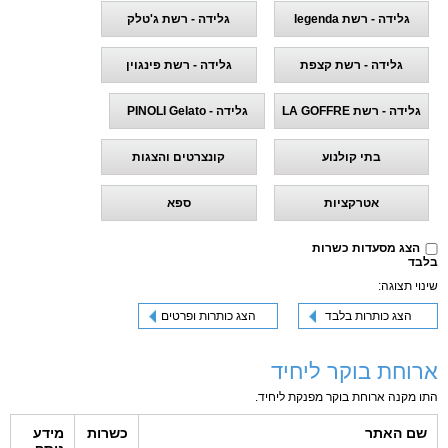
גלידה - רשת legenda
גלידה - רשת ג'טלק
גלידה - רשת קצפת
גלידה - רשת פינגוין
גלידה - רשת LA GOFFRE
גלידה - PINOLI Gelato
בתי קולנוע
קונצרטים והצגות
אטרקציות
ספא
הצג מסעדות כשרות
בלבד
שינוי תצוגה:
הצג כותרות בלבד
הצג כותרות ופרטים
ארוחת בוקר ליחיד
התו מקנה ארוחת בוקר מפנקת ליחיד.
שם האתר
כשרות
מידע