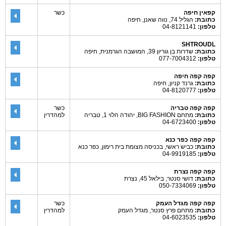
קפאין חיפה
כשר
כתובת:
הגליל 74, נווה שאנן, חיפה
טלפון:
04-8121141
SHTROUDL
כתובת:
שדרות בן גוריון 39, המושבה הגרמנית, חיפה
טלפון:
077-7004312
קפה קפה חיפה
כתובת:
גרנד קניון, חיפה
טלפון:
04-8120777
קפה קפה טבריה
כשר
כתובת:
מתחם BIG FASHION, יהודה הלוי 1, טבריה
למהדרין
טלפון:
04-6723400
קפה קפה כפר כנא
כתובת:
כביש ראשי, בכניסה מצומת בית רימון, כפר כנא
טלפון:
04-9919185
קפה קפה נצרת
כתובת:
דושי סנטר, בילאל 45, נצרת
טלפון:
050-7334069
קפה קפה מגדל העמק
כשר
כתובת:
מתחם פרץ סנטר, מגדל העמק
למהדרין
טלפון:
04-6023535