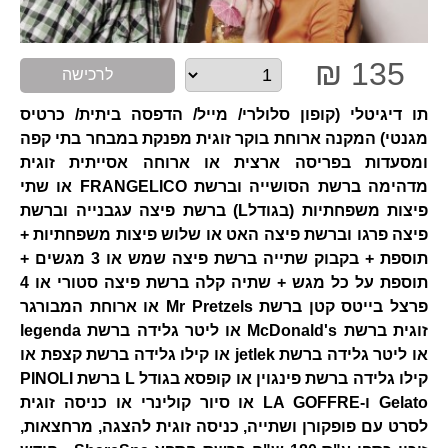
135 ₪
לרכישה
תו דיגיטלי (קופון סלולרי/ מייל/ הדפסה ביתית/ כרטיס
מגנטי) המקנה ארוחת בוקר זוגית מפנקת במבחר בתי קפה
ומסעדות בפריסה ארצית או ארוחה אסייתית זוגית
מדהימה ברשת הסושייה וברשת FRANGELICO או שתי
פיצות משפחתיות (בגודלL) ברשת פיצה עגבנייה וברשת
פיצה פרגו וברשת פיצה האט או שלוש פיצות משפחתיות +
תוספת + בקבוק שתייה ברשת פיצה שמש או 3 מגשים +
תוספת על כל מגש + שתיה קלה ברשת פיצה סטורי או 4
פרצל בייטס קטן ברשת Mr Pretzels או ארוחת המבורגר
זוגית ברשת McDonald's או ליטר גלידה ברשת legenda
או ליטר גלידה ברשת jetlek או קילו גלידה ברשת קצפת או
קילו גלידה ברשת פינגוין או קופסא בגודל L ברשת PINOLI
Gelato ו-LA GOFFRE או סיור קולינרי או כניסה זוגית
לסרט עם פופקורן ושתייה, כניסה זוגית להצגה, מרחצאות,