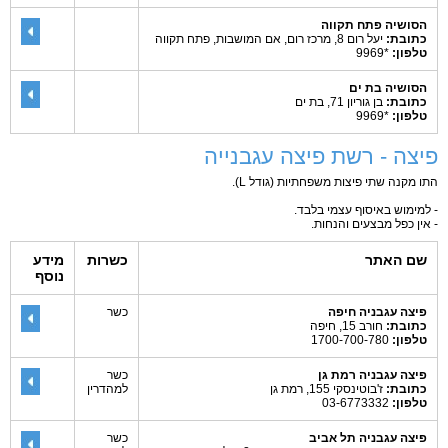
הסושיה פתח תקווה
כתובת:
יעל רום 8, מרכז רום, אם המושבות, פתח תקווה
טלפון:
*9969
הסושיה בת ים
כתובת:
בן גוריון 71, בת ים
טלפון:
*9969
פיצה - רשת פיצה עגבנייה
התו מקנה שתי פיצות משפחתיות (גודל L).
- למימוש באיסוף עצמי בלבד.
- אין כפל מבצעים והנחות.
שם האתר
כשרות
מידע
נוסף
פיצה עגבניה חיפה
כשר
כתובת:
חורב 15, חיפה
טלפון:
1700-700-780
פיצה עגבניה רמת גן
כשר
כתובת:
ז'בוטינסקי 155, רמת גן
למהדרין
טלפון:
03-6773332
פיצה עגבניה תל אביב
כשר