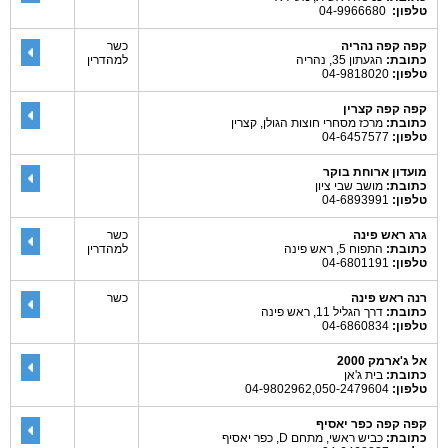
טלפון:
04-9966680
קפה קפה נהריה
כשר
כתובת:
הגעתון 35, נהריה
למהדרין
טלפון:
04-9818020
קפה קפה קצרין
כתובת:
מרכז מסחרי חוצות הגולן, קצרין
טלפון:
04-6457577
מועדון ארוחת בוקר
כתובת:
מושב שבי ציון
טלפון:
04-6893991
גרג ראש פינה
כשר
כתובת:
התפוח 5, ראש פינה
למהדרין
טלפון:
04-6801191
רנה ראש פינה
כשר
כתובת:
דרך הגליל 11, ראש פינה
טלפון:
04-6860834
אל ג'ארמק 2000
כתובת:
בית ג'אן
טלפון:
04-9802962,050-2479604
קפה קפה כפר יאסיף
כתובת:
כביש ראשי, מתחם D, כפר יאסיף