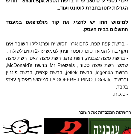
זיכוי כספי ע"ס 180 ש"ח ברשת הספא ShareSpa , חודש
הגרלות לוטו בחברת לוטונט ועוד...
למימוש התו יש להציג את קוד מולטיפאס במעמד
התשלום בבית העסק.
- ברשת קפה קפה, לחם ארז, הסושייה ופרנג'ליקו השובר אינו
תקף בחול המועד סוכות ופסח וניתן לממש עד-2 תווים לשולחן.
- ברשת פיצה עגבניה, רשת פרגו, רשת פיצה האט, רשת פיצה
שמש, רשת פיצה סטורי, Mr Pretzels ברשת McDonald's,
ברשת legenda, ברשת jetlek, ברשת קצפת, ברשת פינגוין
וברשת, PINOLI Gelato ו-LA GOFFRE למימוש באיסוף עצמי
בלבד.
- ט.ל.ח.
הרשתות המכבדות את השובר: