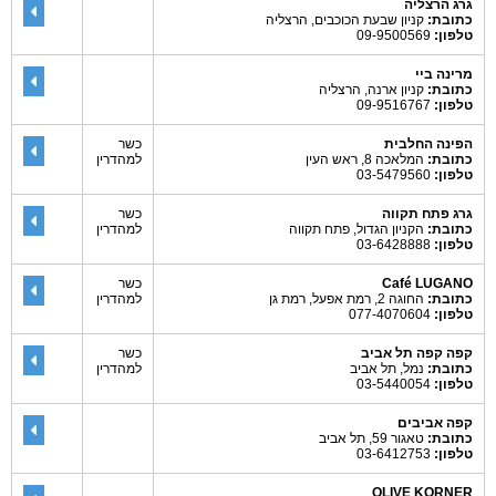
גרג הרצליה
כתובת:
קניון שבעת הכוכבים, הרצליה
טלפון:
09-9500569
מרינה ביי
כתובת:
קניון ארנה, הרצליה
טלפון:
09-9516767
הפינה החלבית
כשר
כתובת:
המלאכה 8, ראש העין
למהדרין
טלפון:
03-5479560
גרג פתח תקווה
כשר
כתובת:
הקניון הגדול, פתח תקווה
למהדרין
טלפון:
03-6428888
Café LUGANO
כשר
כתובת:
החוגה 2, רמת אפעל, רמת גן
למהדרין
טלפון:
077-4070604
קפה קפה תל אביב
כשר
כתובת:
נמל, תל אביב
למהדרין
טלפון:
03-5440054
קפה אביבים
כתובת:
טאגור 59, תל אביב
טלפון:
03-6412753
OLIVE KORNER