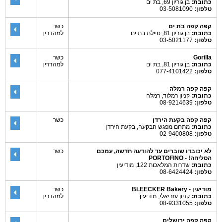
כתובת:
בן גוריון 69, בת ים
טלפון:
03-5081090
קפה קפה בת ים
כשר
כתובת:
בן גוריון 81, טיילת בת ים
למהדרין
טלפון:
03-5021177
Gorilla
כשר
כתובת:
בן גוריון 81, בת ים
למהדרין
טלפון:
077-4101422
קפה קפה רמלה
כתובת:
קניון רמלוד, רמלה
טלפון:
08-9214639
קפה קפה בקעת הירדן
כשר
כתובת:
מתחם מפגש הבקעה, בקעת הירדן
טלפון:
02-9400808
לא יכובדו שוברים עד להודעה חדשה, עמכם
כשר
הסליחה! - PORTOFINO
כתובת:
שדרות המלאכות 122, מודיעין
טלפון:
08-6424424
מודיעין - BLEECKER Bakery
כשר
כתובת:
קניון עזריאלי, מודיעין
למהדרין
טלפון:
08-9331055
קפה קפה ירושלים