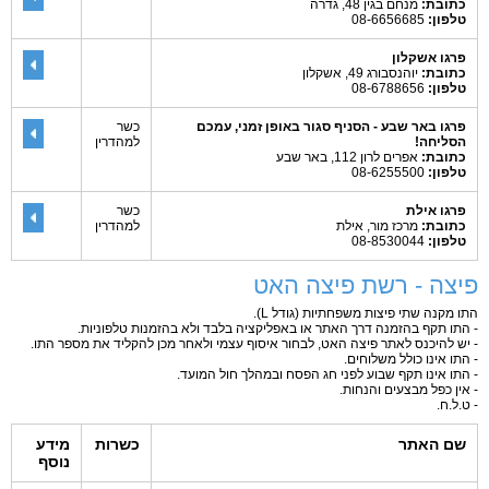
כתובת:
מנחם בגין 48, גדרה
טלפון:
08-6656685
פרגו אשקלון
כתובת:
יוהנסבורג 49, אשקלון
טלפון:
08-6788656
פרגו באר שבע - הסניף סגור באופן זמני, עמכם
כשר
הסליחה!
למהדרין
כתובת:
אפרים לרון 112, באר שבע
טלפון:
08-6255500
פרגו אילת
כשר
כתובת:
מרכז מור, אילת
למהדרין
טלפון:
08-8530044
פיצה - רשת פיצה האט
התו מקנה שתי פיצות משפחתיות (גודל L).
- התו תקף בהזמנה דרך האתר או באפליקציה בלבד ולא בהזמנות טלפוניות.
- יש להיכנס לאתר פיצה האט, לבחור איסוף עצמי ולאחר מכן להקליד את מספר התו.
- התו אינו כולל משלוחים.
- התו אינו תקף שבוע לפני חג הפסח ובמהלך חול המועד.
- אין כפל מבצעים והנחות.
- ט.ל.ח.
שם האתר
כשרות
מידע
נוסף