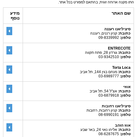
התו מקנה ארוחה זוגית, בהתאם למפורט בכל אתר.
שם האתר
מידע
נוסף
סיציליאנו רעננה
כתובת:
קניון רננים, רעננה
טלפון:
09-8339992
ENTRECOTE
כתובת:
גורדון 28, פתח תקווה
טלפון:
03-9342510
Torta Loca
כתובת:
מנחם בגין 144, תל אביב
טלפון:
03-6989777
אווזי
כתובת:
אצ"ל 54, תל אביב
טלפון:
03-6879918
סיציליאנו רחובות
כתובת:
קניון רחובות, רחובות
טלפון:
08-6990191
אווז הזהב
כתובת:
אליהו נאוי 24, באר שבע
טלפון:
08-6287675