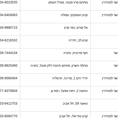
שר למהדרין
מתחם פרץ סנטר, מגדל העמק
04-6023535
שר למהדרין
קניון העמקים, עפולה
04-6404083
אל קודס, כפר קרע
04-9990715
קניון לב, חדרה
04-6218162
שר
חוף סירונית, נתניה
09-7444104
שר
מחלף השרון, מתחם תחנת דלק סונול, נתניה
09-8825460
שר למהדרין
יורדי הים 1, מרינה, הרצליה
09-9560404
שר למהדרין
החוגה 2, רמת אפעל, רמת גן
77-4070604
טאגור 59, תל אביב
03-6412753
שר למהדרין
קניון עזריאלי, תל אביב
03-6094770