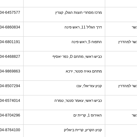
מרכז מסחרי חוצות הגולן, קצרין
04-6457577
שר
דרך הגליל 11, ראש פינה
04-6860834
שר למהדרין
התפוח 5, ראש פינה
04-6801191
כביש ראשי, מתחם D, כפר יאסיף
04-6468827
מתחם גאיה סנטר, ירכא
04-9869863
שר למהדרין
קניון עזריאלי, עכו
04-8507294
כביש ראשי, עאמר סנטר, טמרה
04-6574014
שר
האירוס 1, קריית ים
04-8704296
קניון הקריון, קריית ביאליק
04-8764100