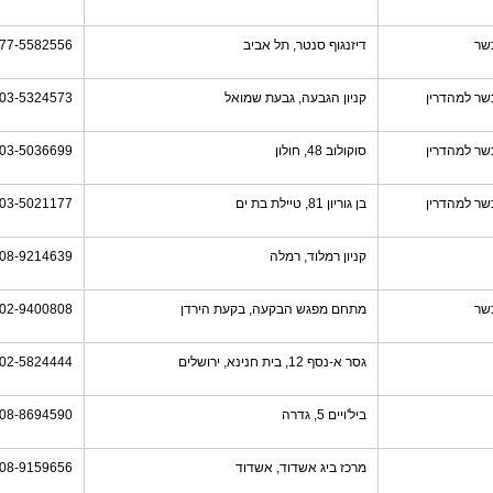
שר
דיזנגוף סנטר, תל אביב
77-5582556
שר למהדרין
קניון הגבעה, גבעת שמואל
03-5324573
שר למהדרין
סוקולוב 48, חולון
03-5036699
שר למהדרין
בן גוריון 81, טיילת בת ים
03-5021177
קניון רמלוד, רמלה
08-9214639
שר
מתחם מפגש הבקעה, בקעת הירדן
02-9400808
גסר א-נסף 12, בית חנינא, ירושלים
02-5824444
ביל'ויים 5, גדרה
08-8694590
מרכז ביג אשדוד, אשדוד
08-9159656