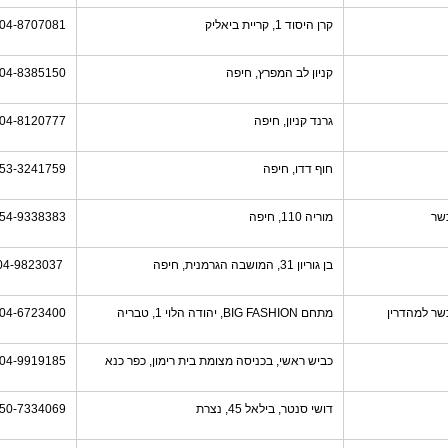
קרן היסוד 1, קריית ביאליק
04-8707081
קניון לב המפרץ, חיפה
04-8385150
גרנד קניון, חיפה
04-8120777
חוף דדו, חיפה
53-3241759
שר
מוריה 110, חיפה
54-9338383
בן גוריון 31, המושבה הגרמנית, חיפה
04-9823037
שר למהדרין
מתחם BIG FASHION, יהודה הלוי 1, טבריה
04-6723400
כביש ראשי, בכניסה מצומת בית רימון, כפר כנא
04-9919185
דושי סנטר, בילאל 45, נצרת
50-7334069