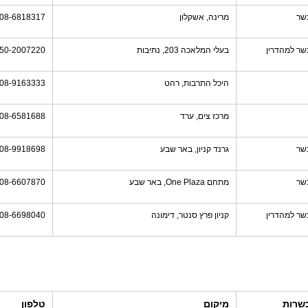
שר
מרינה, אשקלון
08-6818317
שר למהדרין
בעלי המלאכה 203, נתיבות
50-2007220
היכל התרבות, רהט
08-9163333
מרכז צים, ערד
08-6581688
שר
גרנד קניון, באר שבע
08-9918698
שר
מתחם One Plaza, באר שבע
08-6607870
שר למהדרין
קניון פרץ סנטר, דימונה
08-6698040
שרות
מיקום
טלפון