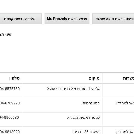
פיצה - רשת פיצה שמש
פרצל - רשת Mr. Pretzels
גלידה - רשת קצפת
שינוי תצ
שרות
מיקום
טלפון
גלבוע 1, מתחם מול הרים, נוף הגליל
04-8575750
שר למהדרין
קניון נחמיה
04-6789220
כניסה ראשית, מעיליא
04-9966680
שר למהדרין
הגעתון 35, נהריה
04-9818020