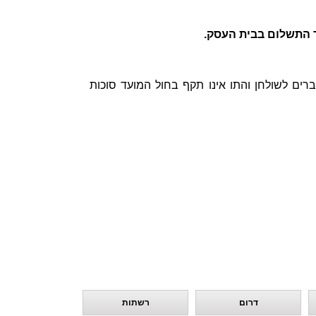
 התשלום בבית העסק.
פי קפה קפה ולחם ארז, ניתן לממש עד 2 שוברים לשולחן והתו אינו תקף בחול המועד סוכות
דרום
רשתות