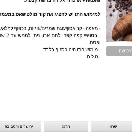
Pretzels או כדור גלידה ברשת קצפת.
למימוש התו יש להציג את קוד מולטיפאס במעמד
- מאפה - קרואסון/עוגת שמרים/עוגיות, בכפוף למלאי.
- בסני
ופסח.
- מימוש התו הינו בסניף בלבד.
רכישה
- ט.ל.ח.
שרון
מרכז
ירושלים והסביבה