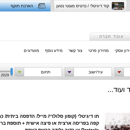
קוד דיגיטלי / כרטיס מגנטי נטען
הארכת תוקף
עובד חברה
רון עסקי
מחירון פרטי
צור קשר
מידע נוסף
מועדונים
עיר/ישוב
תחום
2029
ועוד...
תו דיגיטלי (קופון סלולרי/ מייל/ הדפסה ביתית