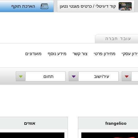
קוד דיגיטלי / כרטיס מגנטי נטען
הארכת תוקף
עובד חברה
רון עסקי
מחירון פרטי
צור קשר
מידע נוסף
מועדונים
עיר/ישוב
תחום
frangelico
אווזים