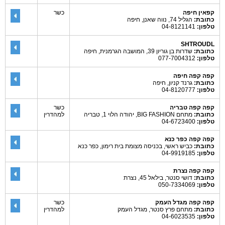
קפאין חיפה
כשר
כתובת:
הגליל 74, נווה שאנן, חיפה
טלפון:
04-8121141
SHTROUDL
כתובת:
שדרות בן גוריון 39, המושבה הגרמנית, חיפה
טלפון:
077-7004312
קפה קפה חיפה
כתובת:
גרנד קניון, חיפה
טלפון:
04-8120777
קפה קפה טבריה
כשר
כתובת:
מתחם BIG FASHION, יהודה הלוי 1, טבריה
למהדרין
טלפון:
04-6723400
קפה קפה כפר כנא
כתובת:
כביש ראשי, בכניסה מצומת בית רימון, כפר כנא
טלפון:
04-9919185
קפה קפה נצרת
כתובת:
דושי סנטר, בילאל 45, נצרת
טלפון:
050-7334069
קפה קפה מגדל העמק
כשר
כתובת:
מתחם פרץ סנטר, מגדל העמק
למהדרין
טלפון:
04-6023535