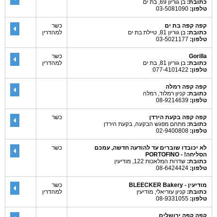
כתובת:
בן גוריון 69, בת ים
טלפון:
03-5081090
קפה קפה בת ים
כשר
כתובת:
בן גוריון 81, טיילת בת ים
למהדרין
טלפון:
03-5021177
Gorilla
כשר
כתובת:
בן גוריון 81, בת ים
למהדרין
טלפון:
077-4101422
קפה קפה רמלה
כתובת:
קניון רמלוד, רמלה
טלפון:
08-9214639
קפה קפה בקעת הירדן
כשר
כתובת:
מתחם מפגש הבקעה, בקעת הירדן
טלפון:
02-9400808
לא יכובדו שוברים עד להודעה חדשה, עמכם
כשר
הסליחה! - PORTOFINO
כתובת:
שדרות המלאכות 122, מודיעין
טלפון:
08-6424424
מודיעין - BLEECKER Bakery
כשר
כתובת:
קניון עזריאלי, מודיעין
למהדרין
טלפון:
08-9331055
קפה קפה ירושלים