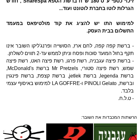
זיכוי כספי ע"ס 180 ש"ח ברשת הספא ShareSpa , חודש
הגרלות לוטו בחברת לוטונט ועוד...
למימוש התו יש להציג את קוד מולטיפאס במעמד
התשלום בבית העסק.
- ברשת קפה קפה, לחם ארז, הסושייה ופרנג'ליקו השובר אינו
תקף בחול המועד סוכות ופסח וניתן לממש עד-2 תווים לשולחן.
- ברשת פיצה עגבניה, רשת פרגו, רשת פיצה האט, רשת פיצה
שמש, רשת פיצה סטורי, Mr Pretzels ברשת McDonald's,
ברשת legenda, ברשת jetlek, ברשת קצפת, ברשת פינגוין
וברשת, PINOLI Gelato ו-LA GOFFRE למימוש באיסוף עצמי
בלבד.
- ט.ל.ח.
הרשתות המכבדות את השובר: