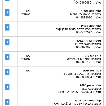
טלפון:
04-9966680
קפה קפה נהריה
כשר
כתובת:
הגעתון 35, נהריה
למהדרין
טלפון:
04-9818020
קפה קפה קצרין
כתובת:
מרכז מסחרי חוצות הגולן, קצרין
טלפון:
04-6457577
מועדון ארוחת בוקר
כתובת:
מושב שבי ציון
טלפון:
04-6893991
גרג ראש פינה
כשר
כתובת:
התפוח 5, ראש פינה
למהדרין
טלפון:
04-6801191
רנה ראש פינה
כשר
כתובת:
דרך הגליל 11, ראש פינה
טלפון:
04-6860834
אל ג'ארמק 2000
כתובת:
בית ג'אן
טלפון:
04-9802962,050-2479604
קפה קפה כפר יאסיף
כתובת:
כביש ראשי, מתחם D, כפר יאסיף