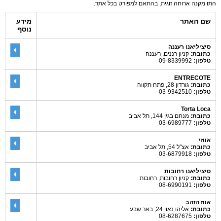
התו מקנה ארוחה זוגית, בהתאם למפורט בכל אתר.
שם האתר
מידע
נוסף
סיציליאנו רעננה
כתובת:
קניון רננים, רעננה
טלפון:
09-8339992
ENTRECOTE
כתובת:
גורדון 28, פתח תקווה
טלפון:
03-9342510
Torta Loca
כתובת:
מנחם בגין 144, תל אביב
טלפון:
03-6989777
אווזי
כתובת:
אצ"ל 54, תל אביב
טלפון:
03-6879918
סיציליאנו רחובות
כתובת:
קניון רחובות, רחובות
טלפון:
08-6990191
אווז הזהב
כתובת:
אליהו נאוי 24, באר שבע
טלפון:
08-6287675