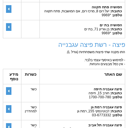
הסושיה פתח תקווה
כתובת:
יעל רום 8, מרכז רום, אם המושבות, פתח תקווה
טלפון:
*9969
הסושיה בת ים
כתובת:
בן גוריון 71, בת ים
טלפון:
*9969
פיצה - רשת פיצה עגבנייה
התו מקנה שתי פיצות משפחתיות (גודל L).
- למימוש באיסוף עצמי בלבד.
- אין כפל מבצעים והנחות.
שם האתר
כשרות
מידע
נוסף
פיצה עגבניה חיפה
כשר
כתובת:
חורב 15, חיפה
טלפון:
1700-700-780
פיצה עגבניה רמת גן
כשר
כתובת:
ז'בוטינסקי 155, רמת גן
למהדרין
טלפון:
03-6773332
פיצה עגבניה תל אביב
כשר