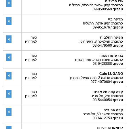
גרג הרצליה
כתובת:
קניון שבעת הכוכבים, הרצליה
טלפון:
09-9500569
מרינה ביי
כתובת:
קניון ארנה, הרצליה
טלפון:
09-9516767
הפינה החלבית
כשר
כתובת:
המלאכה 8, ראש העין
למהדרין
טלפון:
03-5479560
גרג פתח תקווה
כשר
כתובת:
הקניון הגדול, פתח תקווה
למהדרין
טלפון:
03-6428888
Café LUGANO
כשר
כתובת:
החוגה 2, רמת אפעל, רמת גן
למהדרין
טלפון:
077-4070604
קפה קפה תל אביב
כשר
כתובת:
נמל, תל אביב
למהדרין
טלפון:
03-5440054
קפה אביבים
כתובת:
טאגור 59, תל אביב
טלפון:
03-6412753
OLIVE KORNER