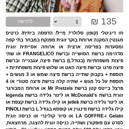
135 ₪
לרכישה
תו דיגיטלי (קופון סלולרי/ מייל/ הדפסה ביתית/ כרטיס
מגנטי) המקנה ארוחת בוקר זוגית מפנקת במבחר בתי קפה
ומסעדות בפריסה ארצית או ארוחה אסייתית זוגית
מדהימה ברשת הסושייה וברשת FRANGELICO או שתי
פיצות משפחתיות (בגודלL) ברשת פיצה עגבנייה וברשת
פיצה פרגו וברשת פיצה האט או שלוש פיצות משפחתיות +
תוספת + בקבוק שתייה ברשת פיצה שמש או 3 מגשים +
תוספת על כל מגש + שתיה קלה ברשת פיצה סטורי או 4
פרצל בייטס קטן ברשת Mr Pretzels או ארוחת המבורגר
זוגית ברשת McDonald's או ליטר גלידה ברשת legenda
או ליטר גלידה ברשת jetlek או קילו גלידה ברשת קצפת או
קילו גלידה ברשת פינגוין או קופסא בגודל L ברשת PINOLI
Gelato ו-LA GOFFRE או סיור קולינרי או כניסה זוגית
לסרט עם פופקורן ושתייה, כניסה זוגית להצגה, מרחצאות,