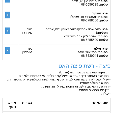
כתובת:
מנחם בגין 48, גדרה
טלפון:
08-6656685
פרגו אשקלון
כתובת:
יוהנסבורג 49, אשקלון
טלפון:
08-6788656
פרגו באר שבע - הסניף סגור באופן זמני, עמכם
כשר
הסליחה!
למהדרין
כתובת:
אפרים לרון 112, באר שבע
טלפון:
08-6255500
פרגו אילת
כשר
כתובת:
מרכז מור, אילת
למהדרין
טלפון:
08-8530044
פיצה - רשת פיצה האט
התו מקנה שתי פיצות משפחתיות (גודל L).
- התו תקף בהזמנה דרך האתר או באפליקציה בלבד ולא בהזמנות טלפוניות.
- יש להיכנס לאתר פיצה האט, לבחור איסוף עצמי ולאחר מכן להקליד את מספר התו.
- התו אינו כולל משלוחים.
- התו אינו תקף שבוע לפני חג הפסח ובמהלך חול המועד.
- אין כפל מבצעים והנחות.
- ט.ל.ח.
שם האתר
כשרות
מידע
נוסף