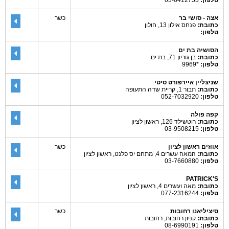
טלפון:
03-6412753
אצה - סושי בר
כשר
כתובת:
פנחס אילון 13, חולון
טלפון:
הסושיה בת ים
כתובת:
בן גוריון 71, בת ים
טלפון:
*9969
שניצליין איירפורט סיטי
כתובת:
תבור 1, קריית שדה התעופה
טלפון:
052-7032920
קפה פולה
כתובת:
רוטשילד 126, ראשון לציון
טלפון:
03-9508215
אווזים ראשון לציון
כשר
כתובת:
המאה עשרים 4, מתחם יס פלנט, ראשון לציון
טלפון:
03-7660880
PATRICK'S
כתובת:
מאה ועשרים 4, ראשון לציון
טלפון:
077-2316244
סיציליאנו רחובות
כשר
כתובת:
קניון רחובות, רחובות
טלפון:
08-6990191