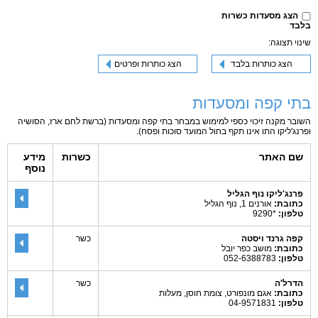
הצג מסעדות כשרות
בלבד
שינוי תצוגה:
הצג כותרות בלבד
הצג כותרות ופרטים
בתי קפה ומסעדות
השובר מקנה זיכוי כספי למימוש במבחר בתי קפה ומסעדות (ברשת לחם ארז, הסושיה
ופרנג'ליקו התו אינו תקף בחול המועד סוכות ופסח).
שם האתר
כשרות
מידע
נוסף
פרנג'ליקו נוף הגליל
כתובת:
אורנים 1, נוף הגליל
טלפון:
*9290
קפה גרנד ויסטה
כשר
כתובת:
מושב כפר יובל
טלפון:
052-6388783
הדרל'ה
כשר
כתובת:
אגם מונפורט, צומת חוסן, מעלות
טלפון:
04-9571831