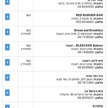
קפה יובלים
כתובת:
נחילות 2, מרכז נווה גד, כרכור
טלפון:
04-8244533
RED BURGER BAR
כשר
כתובת:
גד מכנס 2, נתניה
טלפון:
053-9418462
Bread and Breakfast
כשר
כתובת:
ז'בוטינסקי 3, מרכז גירון, רעננה
למהדרין
טלפון:
09-7728340
BLEECKER Bakery - רעננה
כשר
כתובת:
קניון רננים, רעננה
למהדרין
טלפון:
09-7446000
סיציליאנו רעננה
כשר
כתובת:
קניון רננים, רעננה
למהדרין
טלפון:
09-8339992
גרג כפר סבא
כתובת:
ויצמן 207, מתחם G, כפר סבא
טלפון:
09-7671683
La Vaca Loca
כתובת:
מדינת היהודים 60, הרצליה
טלפון:
09-9555037
KYOTO