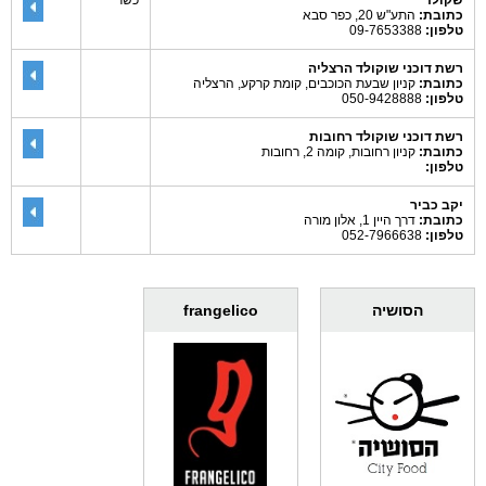
שקולד
כשר
כתובת:
התע"ש 20, כפר סבא
טלפון:
09-7653388
רשת דוכני שוקולד הרצליה
כתובת:
קניון שבעת הכוכבים, קומת קרקע, הרצליה
טלפון:
050-9428888
רשת דוכני שוקולד רחובות
כתובת:
קניון רחובות, קומה 2, רחובות
טלפון:
יקב כביר
כתובת:
דרך היין 1, אלון מורה
טלפון:
052-7966638
הסושיה
frangelico