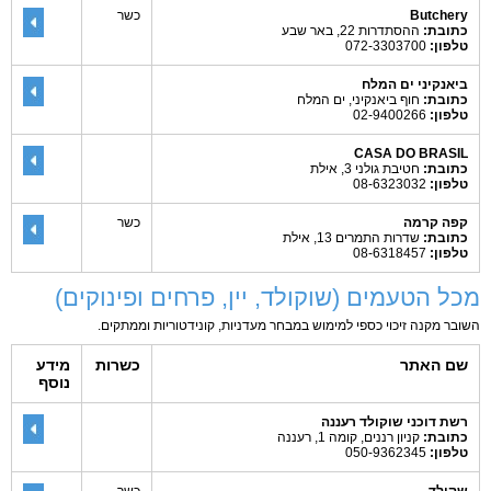
Butchery
כשר
כתובת:
ההסתדרות 22, באר שבע
טלפון:
072-3303700
ביאנקיני ים המלח
כתובת:
חוף ביאנקיני, ים המלח
טלפון:
02-9400266
CASA DO BRASIL
כתובת:
חטיבת גולני 3, אילת
טלפון:
08-6323032
קפה קרמה
כשר
כתובת:
שדרות התמרים 13, אילת
טלפון:
08-6318457
מכל הטעמים (שוקולד, יין, פרחים ופינוקים)
השובר מקנה זיכוי כספי למימוש במבחר מעדניות, קונידטוריות וממתקים.
שם האתר
כשרות
מידע
נוסף
רשת דוכני שוקולד רעננה
כתובת:
קניון רננים, קומה 1, רעננה
טלפון:
050-9362345