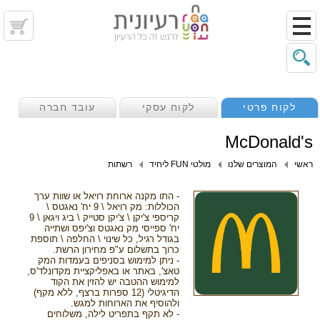
לקוח פרטי
לקוח עסקי
עובד חברה
McDonald's
ראשי
המוצרים שלנו
מולטי FUN ליחיד
רשתות
- התו מקנה ארוחת רויאל או שוות ערך
הכוללות: מק רויאל \ 9 יח' נאגטס \
קריספי צ'יקן \ צ'יקן סטייק \ ביג ויגאן \ 9
יח' ספייסי מק נאגטס וצ'יפס ושתייה
בגודל רגיל, כל שינוי \ החלפה \ תוספת
כרוך בתשלום ע"פ מחירון הרשת.
- ניתן למימוש בסניפים בעמדות המק
טאצ', באתר או באפליקציית מקדונלד'ס,
למימוש ההטבה יש להזין את הקוד
הדיגיטלי (12 ספרות ברצף, ללא מקף)
ולהוסיף את הארוחות למגש.
- לא תקף בתפריט לילה, משלוחים