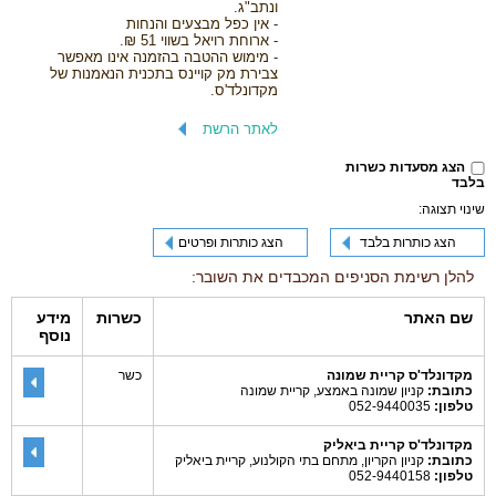
ונתב"ג.
- אין כפל מבצעים והנחות
- ארוחת רויאל בשווי 51 ₪.
- מימוש ההטבה בהזמנה אינו מאפשר
צבירת מק קויינס בתכנית הנאמנות של
מקדונלד'ס.
לאתר הרשת
הצג מסעדות כשרות
בלבד
שינוי תצוגה:
הצג כותרות בלבד
הצג כותרות ופרטים
להלן רשימת הסניפים המכבדים את השובר:
שם האתר
כשרות
מידע
נוסף
מקדונלד'ס קריית שמונה
כשר
כתובת:
קניון שמונה באמצע, קריית שמונה
טלפון:
052-9440035
מקדונלד'ס קריית ביאליק
כתובת:
קניון הקריון, מתחם בתי הקולנוע, קריית ביאליק
טלפון:
052-9440158