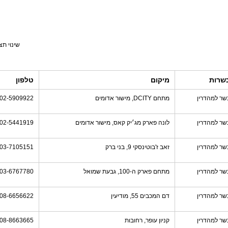
שינוי תצ
שרות
מיקום
טלפון
שר למהדרין
מתחם DCITY, מישור אדומים
02-5909922
שר למהדרין
לונה פארק מג׳יק קאס, מישור אדומים
02-5441919
שר למהדרין
זאב ז'בוטינסקי 9, בני ברק
03-7105151
שר למהדרין
מתחם פארק ה-100, גבעת שמואל
03-6767780
שר למהדרין
דם המכבים 55, מודיעין
08-6656622
שר למהדרין
קניון עופר, רחובות
08-8663665