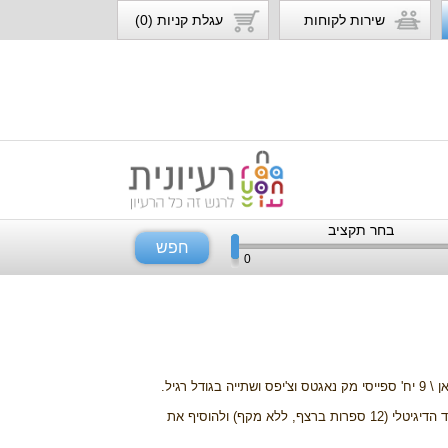
שירות לקוחות
עגלת קניות (0)
בחר תקציב
חפש
0
- ניתן למימוש בסניפים בעמדות המק טאצ', באתר או באפליקציית מקדונלד'ס, למימוש ההטבה יש להזין את הקוד הדיגיטלי (12 ספרות ברצף, ללא מקף) ולהוסיף את