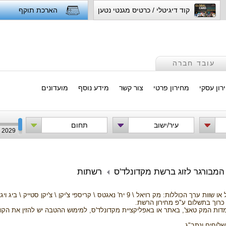
קוד דיגיטלי / כרטיס מגנטי נטען
הארכת תוקף
עובד חברה
רון עסקי
מחירון פרטי
צור קשר
מידע נוסף
מועדונים
עיר/ישוב
תחום
2029
המבורגר לזוג ברשת מקדונלד'ס
רשתות
 כרוך בתשלום ע"פ מחירון הרשת.
לוחים ונתב"ג.