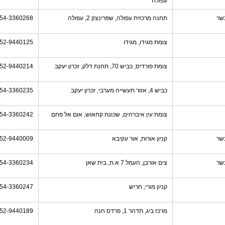
עפולה
שר
תחנה מרכזית עפולה, שפרינצק 2, עפולה
54-3360268
צומת מגידו, מגידו
52-9440125
צומת פורדיס, כביש 70, תחנת דלק, זכרון יעקב
52-9440214
כביש 4, אזור תעשייה מערבי, זכרון יעקב
54-3360235
צומת עין איברהים, שכונת קחאוש, אום אל פחם
54-3360242
שר
קניון אורות, אור עקיבא
52-9440009
שר
צים אורבן, העמל 7 א.ת, בית שאן
54-3360234
קניון מורי, חריש
54-3360247
מרכז ביג, תדהר 1, פרדס חנה
52-9440189