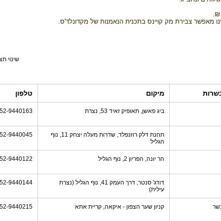
ו מאפשר צבירת מק קויינס בתכנית הנאמנות של מקדונלד'ס.
שינוי תצ
שרות
מיקום
טלפון
ביג פאשן, תאופיק זאיד 53, נצרת
52-9440163
תחנת דלק רוזנפלד, שדרות מעלה יצחק 11, נוף
52-9440045
הגליל
הר יונה, הפריון 2, נוף הגליל
52-9440122
דודג' סנטר, דרך העמק 41, נוף הגליל (נצרת
52-9440144
עילית)
שר
קניון שער הצפון - איקאה, קריית אתא
52-9440215