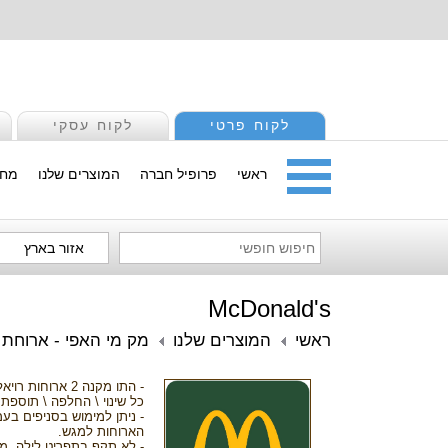
לקוח פרטי
לקוח עסקי
ראשי
פרופיל חברה
המוצרים שלנו
מחי
אזור בארץ
McDonald's
ראשי
המוצרים שלנו
מק מי האפי - ארוחת 
- התו מקנה 2 ארוחות רויאל או שוות ערך הכוללות: מק רויאל \ 9 יח' נאגטס \ קריספי צ'יקן \ צ'יקן סטייק \ ביג ויגאן \ 9 יח' ספייסי מק נאגטס וצ'יפס ושתייה בגודל רגיל.
כל שינוי \ החלפה \ תוספת
הארוחות למגש.
- לא תקף בתפריט לילה, מש