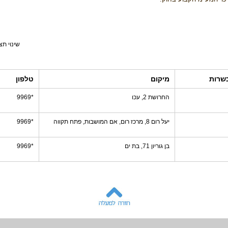
שינוי תצ
שרות
מיקום
טלפון
החרושת 2, עכו
*9969
יעל רום 8, מרכז רום, אם המושבות, פתח תקווה
*9969
בן גוריון 71, בת ים
*9969