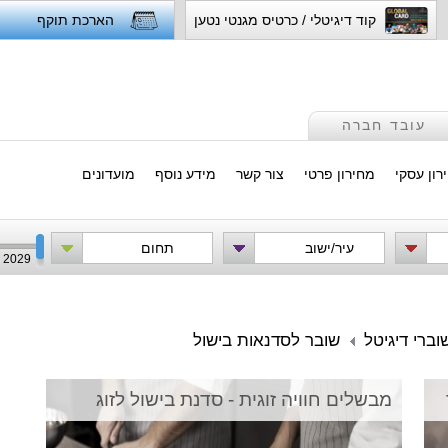
קוד דיגיטלי / כרטיס מגנטי נטען
הארכת תוקף
עובד חברה
רון עסקי
מחירון פרטי
צור קשר
מידע נוסף
מועדונים
עיר/ישוב
תחום
2029
וברי דיגיטל
שובר לסדנאות בישול
מבשלים חוויה זוגית - סדנת בישול לזוג