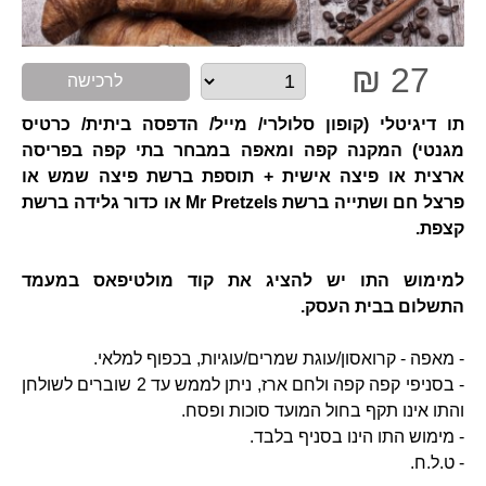
27 ₪
לרכישה
תו דיגיטלי (קופון סלולרי/ מייל/ הדפסה ביתית/ כרטיס
מגנטי) המקנה קפה ומאפה במבחר בתי קפה בפריסה
ארצית או פיצה אישית + תוספת ברשת פיצה שמש או
פרצל חם ושתייה ברשת Mr Pretzels או כדור גלידה ברשת
קצפת.
למימוש התו יש להציג את קוד מולטיפאס במעמד
התשלום בבית העסק.
- מאפה - קרואסון/עוגת שמרים/עוגיות, בכפוף למלאי.
- בסניפי קפה קפה ולחם ארז, ניתן לממש עד 2 שוברים לשולחן
והתו אינו תקף בחול המועד סוכות ופסח.
- מימוש התו הינו בסניף בלבד.
- ט.ל.ח.