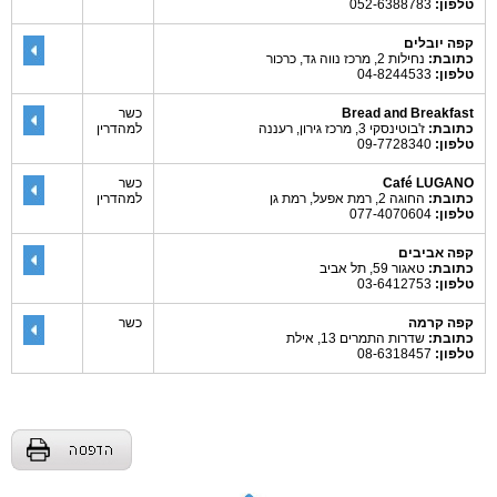
טלפון:
052-6388783
קפה יובלים
כתובת:
נחילות 2, מרכז נווה גד, כרכור
טלפון:
04-8244533
Bread and Breakfast
כשר
כתובת:
ז'בוטינסקי 3, מרכז גירון, רעננה
למהדרין
טלפון:
09-7728340
Café LUGANO
כשר
כתובת:
החוגה 2, רמת אפעל, רמת גן
למהדרין
טלפון:
077-4070604
קפה אביבים
כתובת:
טאגור 59, תל אביב
טלפון:
03-6412753
קפה קרמה
כשר
כתובת:
שדרות התמרים 13, אילת
טלפון:
08-6318457