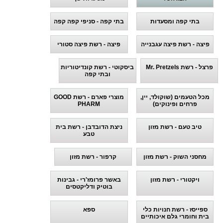
בתי קפה ומסעדות
בתי קפה - סניפי קפה קפה
פיצה - רשת פיצה עגבנייה
פיצה - רשת פיצה סטורי
פרצל - רשת Mr. Pretzels
ביסקוטי - רשת קונדיטוריות
ובתי קפה
מכל הטעמים (שוקולד, יין,
מוצרי פארם - רשת GOOD
פרחים ופינוקים)
PHARM
טיב טעם - רשת מזון
ניצת הדובדבן - רשת בית
טבע
מחסני השוק - רשת מזון
קרפור - רשת מזון
ויקטורי - רשת מזון
באשר פרומז'רי - גבינות
בוטיק ודליקטסים
ספייסז - רשת חנויות כלי
ספא
בית וחומרי גלם איכותיים