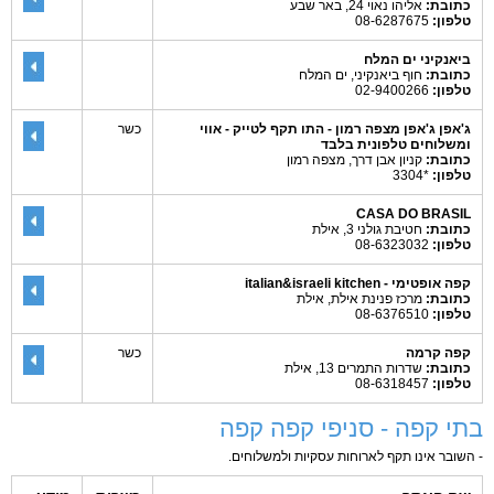
כתובת:
אליהו נאוי 24, באר שבע
טלפון:
08-6287675
ביאנקיני ים המלח
כתובת:
חוף ביאנקיני, ים המלח
טלפון:
02-9400266
ג'אפן ג'אפן מצפה רמון - התו תקף לטייק - אווי
כשר
ומשלוחים טלפונית בלבד
כתובת:
קניון אבן דרך, מצפה רמון
טלפון:
*3304
CASA DO BRASIL
כתובת:
חטיבת גולני 3, אילת
טלפון:
08-6323032
קפה אופטימי - italian&israeli kitchen
כתובת:
מרכז פנינת אילת, אילת
טלפון:
08-6376510
קפה קרמה
כשר
כתובת:
שדרות התמרים 13, אילת
טלפון:
08-6318457
בתי קפה - סניפי קפה קפה
- השובר אינו תקף לארוחות עסקיות ולמשלוחים.