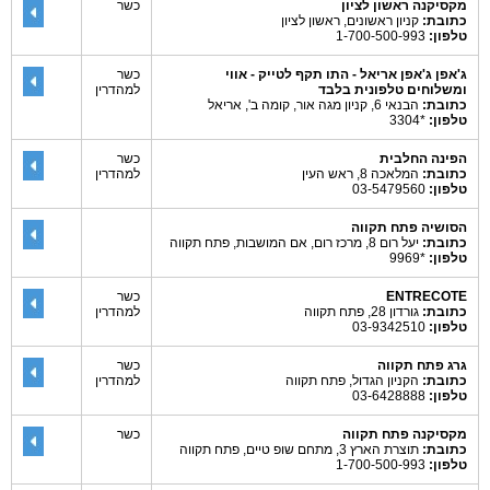
מקסיקנה ראשון לציון
כשר
כתובת:
קניון ראשונים, ראשון לציון
טלפון:
1-700-500-993
ג'אפן ג'אפן אריאל - התו תקף לטייק - אווי
כשר
ומשלוחים טלפונית בלבד
למהדרין
כתובת:
הבנאי 6, קניון מגה אור, קומה ב', אריאל
טלפון:
*3304
הפינה החלבית
כשר
כתובת:
המלאכה 8, ראש העין
למהדרין
טלפון:
03-5479560
הסושיה פתח תקווה
כתובת:
יעל רום 8, מרכז רום, אם המושבות, פתח תקווה
טלפון:
*9969
ENTRECOTE
כשר
כתובת:
גורדון 28, פתח תקווה
למהדרין
טלפון:
03-9342510
גרג פתח תקווה
כשר
כתובת:
הקניון הגדול, פתח תקווה
למהדרין
טלפון:
03-6428888
מקסיקנה פתח תקווה
כשר
כתובת:
תוצרת הארץ 3, מתחם שופ טיים, פתח תקווה
טלפון:
1-700-500-993