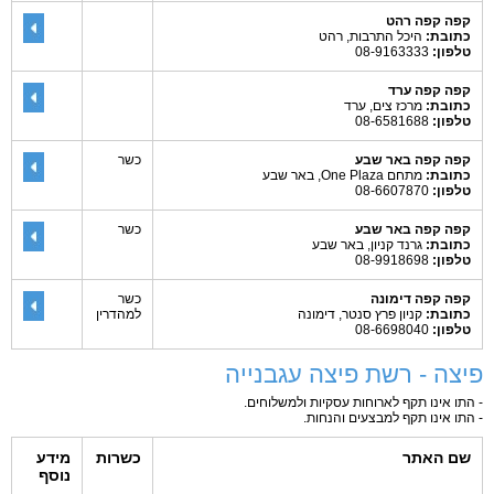
קפה קפה רהט
כתובת:
היכל התרבות, רהט
טלפון:
08-9163333
קפה קפה ערד
כתובת:
מרכז צים, ערד
טלפון:
08-6581688
קפה קפה באר שבע
כשר
כתובת:
מתחם One Plaza, באר שבע
טלפון:
08-6607870
קפה קפה באר שבע
כשר
כתובת:
גרנד קניון, באר שבע
טלפון:
08-9918698
קפה קפה דימונה
כשר
כתובת:
קניון פרץ סנטר, דימונה
למהדרין
טלפון:
08-6698040
פיצה - רשת פיצה עגבנייה
- התו אינו תקף לארוחות עסקיות ולמשלוחים.
- התו אינו תקף למבצעים והנחות.
שם האתר
כשרות
מידע
נוסף