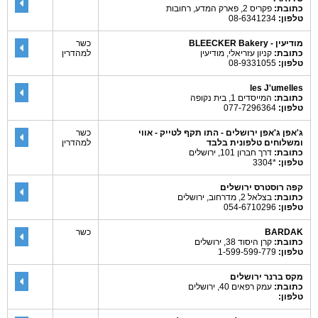
כתובת:
פקריס 2, פארק המדע, רחובות
טלפון:
08-6341234
מודיעין - BLEECKER Bakery
כשר
כתובת:
קניון עזריאלי, מודיעין
למהדרין
טלפון:
08-9331055
les J'umelles
כתובת:
המייסדים 1, בית נקופה
טלפון:
077-7296364
ג'אפן ג'אפן ירושלים - התו תקף לטייק - אווי
כשר
ומשלוחים טלפונית בלבד
למהדרין
כתובת:
דרך חברון 101, ירושלים
טלפון:
*3304
קפה רוסטרס ירושלים
כתובת:
בצלאל 2, מדרחוב, ירושלים
טלפון:
054-6710296
BARDAK
כשר
כתובת:
קרן היסוד 38, ירושלים
טלפון:
1-599-599-779
מקס ברנר ירושלים
כתובת:
עמק רפאים 40, ירושלים
טלפון: