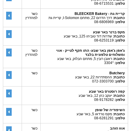
טלפון:
08-6715531
קריית גת - BLEECKER Bakery
כשר
כתובת:
דרך הדרום 22, מתחם I-Solomon, קריית גת
למהדרין
טלפון:
08-6806969
מקס ברנר באר שבע
כתובת:
שדרות דוד טוביהו 125, באר שבע
טלפון:
08-6253119
ג'אפן ג'אפן באר שבע- התו תקף לטייק - אווי
כשר
ומשלוחים טלפונית בלבד
למהדרין
כתובת:
ראובן רובין 5, מתחם הבלוק, באר שבע
טלפון:
*3304
Butchery
כשר
כתובת:
ההסתדרות 22, באר שבע
טלפון:
072-3303700
קפה רוסטרס באר שבע
כתובת:
יעקב כהן 12, באר שבע
טלפון:
08-9178282
השיפודיה של שופן
כשר
כתובת:
מקס נורדאו 5, באר שבע
טלפון:
08-6281291
אווז הזהב
כשר