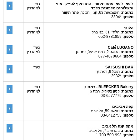
ג'פאן ג'פאן פתח תקווה - התו תקף לטייק - אווי
כשר
ומשלוחים טלפונית בלבד
למהדרין
כתובת:
העצמאות 63, קניון הכיכר, פתח תקווה
טלפון:
*3304
הלובי
כשר
כתובת:
הלח"י 31, בני ברק
למהדרין
טלפון:
052-8781859
Café LUGANO
כשר
כתובת:
החוגה 2, רמת אפעל, רמת גן
למהדרין
טלפון:
077-4070604
SAI SUSHI BAR
כשר
כתובת:
תובל 9, רמת גן
טלפון:
*2932
BLEECKER Bakery - רמת גן
כשר
כתובת:
קניון ביאליק, רמת גן
למהדרין
טלפון:
03-6577779
קפה אביבים
כתובת:
טאגור 59, תל אביב
טלפון:
03-6412753
מקסיקנה תל אביב
כתובת:
בוגרשוב 7, תל אביב
טלפון:
1-700-500-993