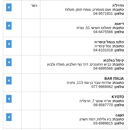
הדרל'ה
כשר
כתובת:
אגם מונפורט, צומת חוסן, מעלות
טלפון:
04-9571831
דיאנא
כתובת:
פאולוס השישי 51, נצרת
טלפון:
04-6475566
הלנה בנמל קיסריה
כתובת:
נמל קיסריה
טלפון:
04-6101018
קימל בגלבוע
כתובת:
כביש התענכים, דרך נוף הגלבוע, מעלה גלבוע
טלפון:
04-6895566
BAR ITALIA
כתובת:
שדרות עובד בן עמי 113, נתניה
טלפון:
077-9969462
KYOTO
כתובת:
אריה שנקר 7, הרצליה
טלפון:
09-9587770
capri
כתובת:
ביג גלילות, רמת השרון
טלפון:
03-6989815