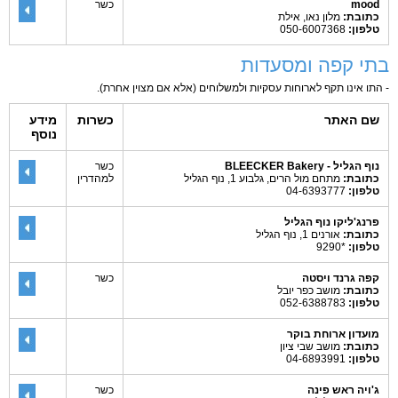
mood
כשר
כתובת:
מלון נאו, אילת
טלפון:
050-6007368
בתי קפה ומסעדות
- התו אינו תקף לארוחות עסקיות ולמשלוחים (אלא אם מצוין אחרת).
שם האתר
כשרות
מידע
נוסף
נוף הגליל - BLEECKER Bakery
כשר
כתובת:
מתחם מול הרים, גלבוע 1, נוף הגליל
למהדרין
טלפון:
04-6393777
פרנג'ליקו נוף הגליל
כתובת:
אורנים 1, נוף הגליל
טלפון:
*9290
קפה גרנד ויסטה
כשר
כתובת:
מושב כפר יובל
טלפון:
052-6388783
מועדון ארוחת בוקר
כתובת:
מושב שבי ציון
טלפון:
04-6893991
ג'ויה ראש פינה
כשר