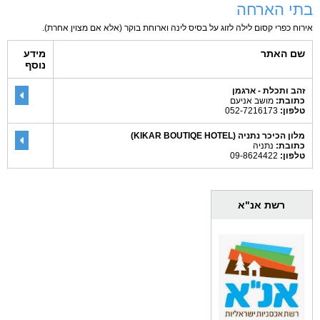
בתי הארחה
אירוח כפרי קסום לילה לזוג על בסיס לינה וארוחת בוקר (אלא אם מצוין אחרת).
שם האתר
מידע
נוסף
זהב ותכלת - ארגמן
כתובת:
מושב אניעם
טלפון:
052-7216173
מלון הכיכר נתניה (KIKAR BOUTIQE HOTEL)
כתובת:
נתניה
טלפון:
09-8624422
רשת אנ"א